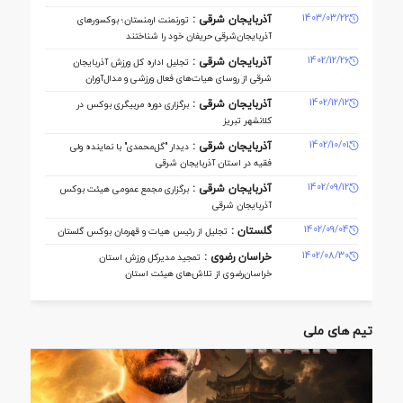
1403/03/22
آذربایجان شرقی :
تورنمنت ارمنستان؛ بوکسورهای
آذربایجان‌شرقی حریفان خود را شناختند
1402/12/26
آذربایجان شرقی :
تجلیل اداره کل ورزش آذربایجان
‌شرقی از روسای هیات‌های فعال ورزشی و مدال‌آوران
1402/12/12
آذربایجان شرقی :
برگزاری دوره مربیگری بوکس در
کلانشهر تبریز
1402/10/01
آذربایجان شرقی :
دیدار "گل‌محمدی" با نماینده ولی
فقیه در استان آذربایجان شرقی
1402/09/12
آذربایجان شرقی :
برگزاری مجمع عمومی هیئت بوکس
آذربایجان شرقی
1402/09/04
گلستان :
تجلیل از رئیس هیات و قهرمان بوکس گلستان
1402/08/30
خراسان رضوی :
تمجید مدیرکل ورزش استان
خراسان‌رضوی از تلاش‌های هیئت استان
تیم های ملی