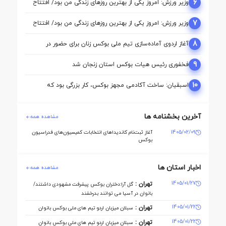
6
وزیر ورزش: امروز یکی از بهترین روزهای زندگی من بود/ افتتاح
آکادمی نقطه آغاز تحول بوکس است
7
وزیر ورزش: امروز یکی از بهترین روزهای زندگی من بود/ افتتاح
آکادمی نقطه آغاز تحول بوکس است
8
آغاز اردوی آماده‌سازی تیم ملی بوکس زنان برای حضور در
بازی‌های آسیایی ناگویا
9
فخفوری رئیس هیات بوکس استان زنجان شد
10
اسبقیان: ساخت آکادمی مجهز بوکس، کار بزرگی بود که
حسینی برای این رشته انجام داد
آخرین بخشنامه ها
مشاهده همه
1405/02/09
آغاز ثبت‌نام کاندیداهای انتخابات کمیسیون‌های فدراسیون
بوکس
اخبار استان ها
مشاهده همه
1405/01/27
تهران :
گل آرا:دختران بوکس پیشرفت مشهودی داشتند/
بانوان در آسیا می توانند بدرخشند
1405/01/22
تهران :
سبلان میزبان اردو تیم های ملی بوکس بانوان
1405/01/22
تهران :
سبلان میزبان اردو تیم های ملی بوکس بانوان