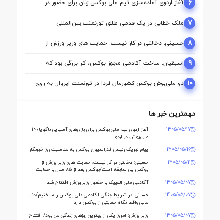
6
آغاز اردوی آماده‌سازی تیم ملی بوکس زنان برای حضور در
بازی‌های آسیایی ناگویا
7
ملک‌ خطابی در یک قدمی طلای تورنمنت بین‌المللی
ارمنستان/ محمدنژاد به مدال برنز رسید
8
حسینی: دخالتی در کار نیست، حمایت های وزیر ورزش از
بوکس بی سابقه است/بوکس بعد از ۸۵ سال با حمایت دنیا
مالی صاحب خانه می شود
9
اسبقیان: ساخت آکادمی مجهز بوکس، کار بزرگی بود که
حسینی برای این رشته انجام داد
10
دو ملی‌پوش بوکس کشورمان فردا در تورنمنت ایروان به روی
رینگ می‌روند
مهمترین خبر ها
1405/05/17
آغاز اردوی تیم ملی بوکس برای بازی‌های آسیایی ناگویا؛ ۱۰
ملی‌پوش در اردو
1405/05/16
پیام تبریک رئیس فدراسیون بوکس به مناسبت روز خبرنگار
1405/05/11
حسینی: دخالتی در کار نیست، حمایت های وزیر ورزش از
بوکس بی سابقه است/بوکس بعد از ۸۵ سال با حمایت
دنیا مالی صاحب خانه می شود
1405/05/07
آکادمی ملی المپیک با حضور وزیر ورزش افتتاح شد
1405/05/07
حسینی: در شرایط جنگی آکادمی ملی بوکس را ساختیم/دنیا
مالی واقعا نگاه حمایتی از بوکس دارد
1405/05/07
وزیر ورزش: امروز یکی از بهترین روزهای زندگی من بود/ افتتاح