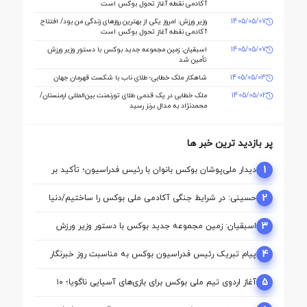
آکادمی نقطه آغاز تحول بوکس است
1405/05/07
وزیر ورزش: امروز یکی از بهترین روزهای زندگی من بود/ افتتاح
آکادمی نقطه آغاز تحول بوکس است
1405/05/07
اسبقیان: زمین مجموعه جدید بوکس با دستور وزیر ورزش
تأمین شد
1405/05/03
شاهکار ملک‌ خطابی؛ طلای ناب با شکست قهرمان جهان
1405/05/02
ملک‌ خطابی در یک قدمی طلای تورنمنت بین‌المللی ارمنستان/
محمدنژاد به مدال برنز رسید
پر بازدید ترین خبر ها
1
دیدار ملی‌پوشان بوکس بانوان با رئیس فدراسیون؛ تأکید بر
حمایت از مسیر آماده‌ سازی برای بازی‌های آسیایی ناگویا
2
حسینی: در شرایط جنگی آکادمی ملی بوکس را ساختیم/دنیا
مالی واقعا نگاه حمایتی از بوکس دارد
3
اسبقیان: زمین مجموعه جدید بوکس با دستور وزیر ورزش
تأمین شد
4
پیام تبریک رئیس فدراسیون بوکس به مناسبت روز خبرنگار
5
آغاز اردوی تیم ملی بوکس برای بازی‌های آسیایی ناگویا؛ ۱۰
ملی‌پوش در اردو