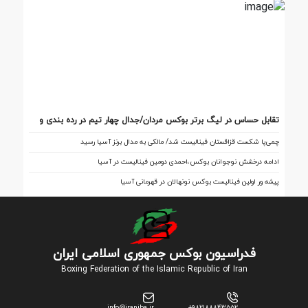
تقابل‌ حساس در لیگ برتر بوکس مردان/جدال چهار تیم در رده بندی و
فینال
چمی‌پا شکست قزاقستان فینالیست شد/ مالکی به مدال برنز آسیا رسید
ادامه درخشش نوجوانان بوکس،احمدی دومین فینالیست در آسیا
پیشه ور اولین فینالیست بوکس نونهالان در قهرمانی آسیا
فدراسیون بوکس جمهوری اسلامی ایران
Boxing Federation of the Islamic Republic of Iran