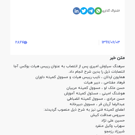
اشتراک گذاری:
2867
1397/06/03
متن خبر
سرهنگ
سیاوش
امیری پس از انتصاب به عنوان
رییس هیات
بوکس
آجا
انتصابات ذیل را بدین شرح انجام داد
.
همایون اردلان ، نایب رییس هیات و مسوول کمیته داوران
فرهاد مفتاحی ، دبیر هیات
حسن ملک لو ، مسوول کمیته مربیان
هوشنگ امینی ، مسئول کمیته آموزش
حسن مرادی ، مسوول کمیته انضباطی
عبدالرضا آریان فر ، مسوول دبیرخانه
اعضای کمیته فنی نیز به شرح ذیل منصوب گردیدند:
سیروس صداقت کیش
حسین علی نژاد
سهراب وکیل منفرد
شیرزاد رزمجو