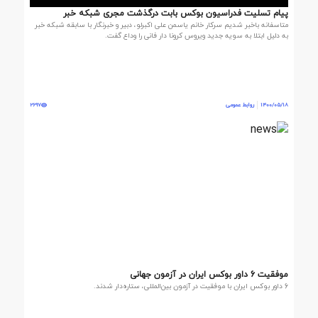
پیام تسلیت فدراسیون بوکس بابت درگذشت مجری شبکه خبر
متاسفانه باخبر شدیم سرکار خانم یاسمن علی اکبرلو، دبیر و خبرنگار با سابقه شبکه خبر
به دلیل ابتلا به سویه جدید ویروس کرونا دار فانی را وداع گفت.
1400/05/18
روابط عمومی
2697
موفقیت 6 داور بوکس ایران در آزمون جهانی
6 داور بوکس ایران با موفقیت در آزمون بین‌المللی، ستاره‌دار شدند.