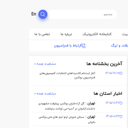
En
فیت
کتابخانه الکترونیک
درباره ما
تماس با ما
بقات و لیگ
ارتباط با فدراسیون
آخرین بخشنامه ها
مشاهده همه
1405/02/09
آغاز ثبت‌نام کاندیداهای انتخابات کمیسیون‌های
فدراسیون بوکس
اخبار استان ها
مشاهده همه
1405/01/27
تهران :
گل آرا:دختران بوکس پیشرفت مشهودی
داشتند/بانوان در آسیا می توانند بدرخشند
1405/01/22
تهران :
سبلان میزبان اردو تیم های ملی بوکس
بانوان