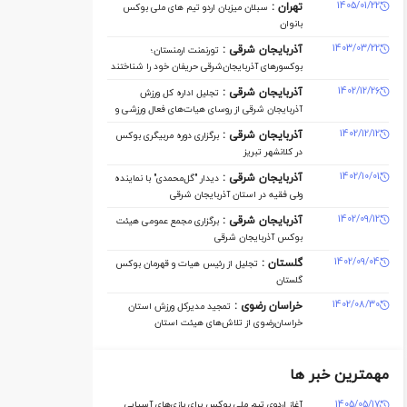
1405/01/22
تهران :
سبلان میزبان اردو تیم های ملی بوکس
بانوان
1403/03/22
آذربایجان شرقی :
تورنمنت ارمنستان؛
بوکسورهای آذربایجان‌شرقی حریفان خود را شناختند
1402/12/26
آذربایجان شرقی :
تجلیل اداره کل ورزش
آذربایجان ‌شرقی از روسای هیات‌های فعال ورزشی و
مدال‌آوران
1402/12/12
آذربایجان شرقی :
برگزاری دوره مربیگری بوکس
در کلانشهر تبریز
1402/10/01
آذربایجان شرقی :
دیدار "گل‌محمدی" با نماینده
ولی فقیه در استان آذربایجان شرقی
1402/09/12
آذربایجان شرقی :
برگزاری مجمع عمومی هیئت
بوکس آذربایجان شرقی
1402/09/04
گلستان :
تجلیل از رئیس هیات و قهرمان بوکس
گلستان
1402/08/30
خراسان رضوی :
تمجید مدیرکل ورزش استان
خراسان‌رضوی از تلاش‌های هیئت استان
مهمترین خبر ها
1405/05/17
آغاز اردوی تیم ملی بوکس برای بازی‌های آسیایی