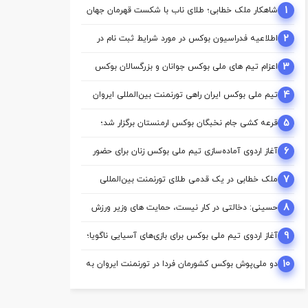
1
شاهکار ملک‌ خطابی؛ طلای ناب با شکست قهرمان جهان
2
اطلاعیه فدراسیون بوکس در مورد شرایط ثبت نام در
کمیسیون ها
3
اعزام تیم ‌های ملی بوکس جوانان و بزرگسالان بوکس
به اردوی مشترک ازبکستان
4
تیم ملی بوکس ایران راهی تورنمنت بین‌المللی ایروان
شد
5
قرعه‌ کشی جام نخبگان بوکس ارمنستان برگزار شد؛
ملی‌ پوشان ایران حریفان خود را شناختند
6
آغاز اردوی آماده‌سازی تیم ملی بوکس زنان برای حضور
در بازی‌های آسیایی ناگویا
7
ملک‌ خطابی در یک قدمی طلای تورنمنت بین‌المللی
ارمنستان/ محمدنژاد به مدال برنز رسید
8
حسینی: دخالتی در کار نیست، حمایت های وزیر ورزش
از بوکس بی سابقه است/بوکس بعد از ۸۵ سال با
حمایت دنیا مالی صاحب خانه می شود
9
آغاز اردوی تیم ملی بوکس برای بازی‌های آسیایی ناگویا؛
۱۰ ملی‌پوش در اردو
10
دو ملی‌پوش بوکس کشورمان فردا در تورنمنت ایروان به
روی رینگ می‌روند