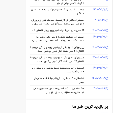
ناگویا؛ ۱۰ ملی‌پوش در اردو
1405/05/16
پیام تبریک رئیس فدراسیون بوکس به مناسبت روز
خبرنگار
1405/05/11
حسینی: دخالتی در کار نیست، حمایت های وزیر ورزش
از بوکس بی سابقه است/بوکس بعد از ۸۵ سال با
حمایت دنیا مالی صاحب خانه می شود
1405/05/07
آکادمی ملی المپیک با حضور وزیر ورزش افتتاح شد
1405/05/07
حسینی: در شرایط جنگی آکادمی ملی بوکس را
ساختیم/دنیا مالی واقعا نگاه حمایتی از بوکس دارد
1405/05/07
وزیر ورزش: امروز یکی از بهترین روزهای زندگی من بود/
افتتاح آکادمی نقطه آغاز تحول بوکس است
1405/05/07
وزیر ورزش: امروز یکی از بهترین روزهای زندگی من بود/
افتتاح آکادمی نقطه آغاز تحول بوکس است
1405/05/07
اسبقیان: زمین مجموعه جدید بوکس با دستور وزیر
ورزش تأمین شد
1405/05/03
شاهکار ملک‌ خطابی؛ طلای ناب با شکست قهرمان
جهان
1405/05/02
ملک‌ خطابی در یک قدمی طلای تورنمنت بین‌المللی
ارمنستان/ محمدنژاد به مدال برنز رسید
پر بازدید ترین خبر ها