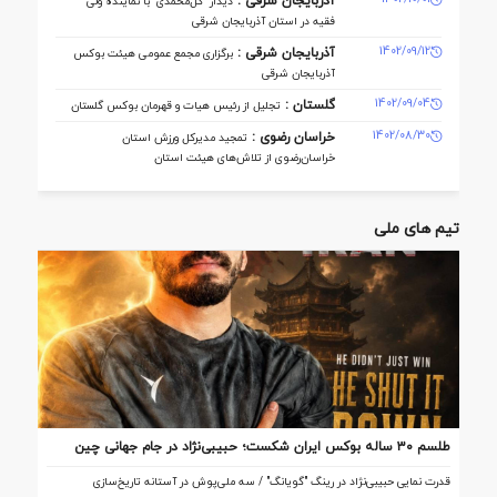
آذربایجان شرقی :
دیدار "گل‌محمدی" با نماینده ولی
فقیه در استان آذربایجان شرقی
1402/09/12
آذربایجان شرقی :
برگزاری مجمع عمومی هیئت بوکس
آذربایجان شرقی
1402/09/04
گلستان :
تجلیل از رئیس هیات و قهرمان بوکس گلستان
1402/08/30
خراسان رضوی :
تمجید مدیرکل ورزش استان
خراسان‌رضوی از تلاش‌های هیئت استان
تیم های ملی
طلسم ۳۰ ساله بوکس ایران شکست؛ حبیبی‌نژاد در جام جهانی چین
تاریخ‌ساز شد
قدرت نمایی حبیبی‌نژاد در رینگ "گویانگ" / سه ملی‌پوش در آستانه تاریخ‌سازی