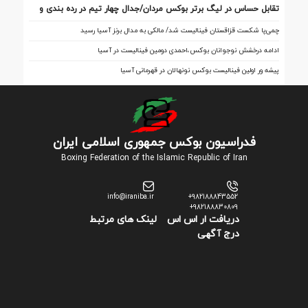
تقابل‌ حساس در لیگ برتر بوکس مردان/جدال چهار تیم در رده بندی و
فینال
چمی‌پا شکست قزاقستان فینالیست شد/ مالکی به مدال برنز آسیا رسید
ادامه درخشش نوجوانان بوکس،احمدی دومین فینالیست در آسیا
پیشه ور اولین فینالیست بوکس نونهالان در قهرمانی آسیا
فدراسیون بوکس جمهوری اسلامی ایران
Boxing Federation of the Islamic Republic of Iran
info@iraniba.ir
+982188843552
+982188830809
دریافت ار اس اس
لینک های مرتبط
درج آگهی