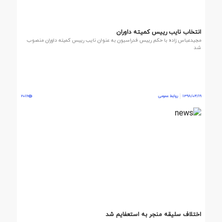
انتخاب نایب رییس کمیته داوران
مجیدعباس زاده با حکم رییس فدراسیون به عنوان نایب رییس کمیته داوران منصوب
شد
1398/04/19
روابط عمومی
2016
اختلاف سلیقه منجر به استعفایم شد