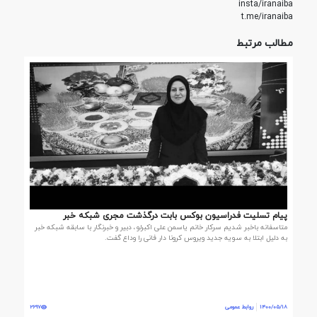
insta/iranaiba
t.me/iranaiba
مطالب مرتبط
پیام تسلیت فدراسیون بوکس بابت درگذشت مجری شبکه خبر
متاسفانه باخبر شدیم سرکار خانم یاسمن علی اکبرلو، دبیر و خبرنگار با سابقه شبکه خبر
به دلیل ابتلا به سویه جدید ویروس کرونا دار فانی را وداع گفت.
1400/05/18
روابط عمومی
2697