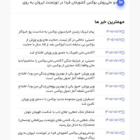
10
دو ملی‌پوش بوکس کشورمان فردا در تورنمنت ایروان به روی
رینگ می‌روند
مهمترین خبر ها
1405/05/16
پیام تبریک رئیس فدراسیون بوکس به مناسبت روز خبرنگار
1405/05/11
حسینی: دخالتی در کار نیست، حمایت های وزیر ورزش از
بوکس بی سابقه است/بوکس بعد از ۸۵ سال با حمایت
دنیا مالی صاحب خانه می شود
1405/05/07
آکادمی ملی المپیک با حضور وزیر ورزش افتتاح شد
1405/05/07
حسینی: در شرایط جنگی آکادمی ملی بوکس را ساختیم/دنیا
مالی واقعا نگاه حمایتی از بوکس دارد
1405/05/07
وزیر ورزش: امروز یکی از بهترین روزهای زندگی من بود/ افتتاح
آکادمی نقطه آغاز تحول بوکس است
1405/05/07
وزیر ورزش: امروز یکی از بهترین روزهای زندگی من بود/ افتتاح
آکادمی نقطه آغاز تحول بوکس است
1405/05/07
اسبقیان: زمین مجموعه جدید بوکس با دستور وزیر ورزش
تأمین شد
1405/05/03
شاهکار ملک‌ خطابی؛ طلای ناب با شکست قهرمان جهان
1405/05/02
ملک‌ خطابی در یک قدمی طلای تورنمنت بین‌المللی ارمنستان/
محمدنژاد به مدال برنز رسید
1405/05/01
دو ملی‌پوش بوکس کشورمان فردا در تورنمنت ایروان به روی
رینگ می‌روند