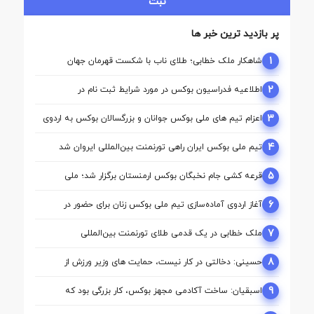
ثبت
پر بازدید ترین خبر ها
1
شاهکار ملک‌ خطابی؛ طلای ناب با شکست قهرمان جهان
2
اطلاعیه فدراسیون بوکس در مورد شرایط ثبت نام در
کمیسیون ها
3
اعزام تیم ‌های ملی بوکس جوانان و بزرگسالان بوکس به اردوی
مشترک ازبکستان
4
تیم ملی بوکس ایران راهی تورنمنت بین‌المللی ایروان شد
5
قرعه‌ کشی جام نخبگان بوکس ارمنستان برگزار شد؛ ملی‌
پوشان ایران حریفان خود را شناختند
6
آغاز اردوی آماده‌سازی تیم ملی بوکس زنان برای حضور در
بازی‌های آسیایی ناگویا
7
ملک‌ خطابی در یک قدمی طلای تورنمنت بین‌المللی
ارمنستان/ محمدنژاد به مدال برنز رسید
8
حسینی: دخالتی در کار نیست، حمایت های وزیر ورزش از
بوکس بی سابقه است/بوکس بعد از ۸۵ سال با حمایت دنیا
مالی صاحب خانه می شود
9
اسبقیان: ساخت آکادمی مجهز بوکس، کار بزرگی بود که
حسینی برای این رشته انجام داد