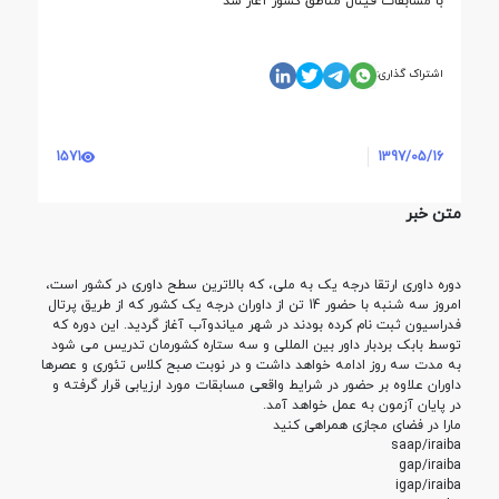
با مسابقات فینال مناطق کشور آغاز شد
اشتراک گذاری:
1571
1397/05/16
متن خبر
دوره داوری ارتقا درجه یک به ملی، که بالاترین سطح داوری در کشور است،
امروز سه شنبه با حضور 14 تن از داوران درجه یک کشور که از طریق پرتال
فدراسیون ثبت نام کرده بودند در شهر میاندوآب آغاز گردید. این دوره که
توسط بابک بردبار داور بین المللی و سه ستاره کشورمان تدریس می شود
به مدت سه روز ادامه خواهد داشت و در نوبت صبح کلاس تئوری و عصرها
داوران علاوه بر حضور در شرایط واقعی مسابقات مورد ارزیابی قرار گرفته و
در پایان آزمون به عمل خواهد آمد.
مارا در فضای مجازی همراهی کنید
saap/iraiba
gap/iraiba
igap/iraiba