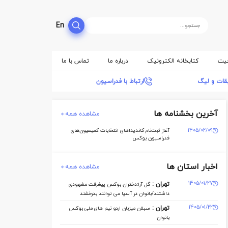
En
فیت
کتابخانه الکترونیک
درباره ما
تماس با ما
بقات و لیگ
ارتباط با فدراسیون
آخرین بخشنامه ها
مشاهده همه
1405/02/09
آغاز ثبت‌نام کاندیداهای انتخابات کمیسیون‌های
فدراسیون بوکس
اخبار استان ها
مشاهده همه
1405/01/27
تهران :
گل آرا:دختران بوکس پیشرفت مشهودی
داشتند/بانوان در آسیا می توانند بدرخشند
1405/01/22
تهران :
سبلان میزبان اردو تیم های ملی بوکس
بانوان