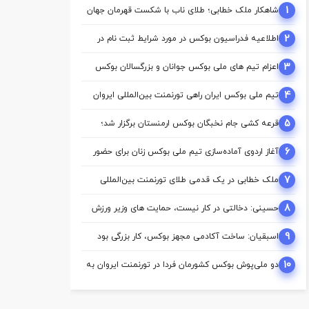
1
شاهکار ملک‌ خطابی؛ طلای ناب با شکست قهرمان جهان
2
اطلاعیه فدراسیون بوکس در مورد شرایط ثبت نام در
کمیسیون ها
3
اعزام تیم ‌های ملی بوکس جوانان و بزرگسالان بوکس
به اردوی مشترک ازبکستان
4
تیم ملی بوکس ایران راهی تورنمنت بین‌المللی ایروان
شد
5
قرعه‌ کشی جام نخبگان بوکس ارمنستان برگزار شد؛
ملی‌ پوشان ایران حریفان خود را شناختند
6
آغاز اردوی آماده‌سازی تیم ملی بوکس زنان برای حضور
در بازی‌های آسیایی ناگویا
7
ملک‌ خطابی در یک قدمی طلای تورنمنت بین‌المللی
ارمنستان/ محمدنژاد به مدال برنز رسید
8
حسینی: دخالتی در کار نیست، حمایت های وزیر ورزش
از بوکس بی سابقه است/بوکس بعد از ۸۵ سال با
حمایت دنیا مالی صاحب خانه می شود
9
اسبقیان: ساخت آکادمی مجهز بوکس، کار بزرگی بود
که حسینی برای این رشته انجام داد
10
دو ملی‌پوش بوکس کشورمان فردا در تورنمنت ایروان به
روی رینگ می‌روند