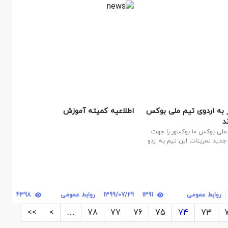
سور به اردوی تیم ملی بوکس
اطلاعیه کمیته آموزش
د
کادرفنی تیم ملی بوکس ۱۰ بوکسور را جهت
جدید تمرینات این تیم به اردو
روابط عمومی
1391
1399/07/29
روابط عمومی
4398
>>
>
…
78
77
76
75
74
73