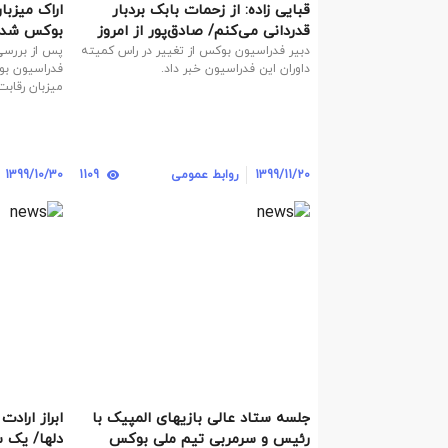
قبایی زاده: از زحمات بابک بردبار
اراک میزبا
قدردانی می‌کنم/ صادق‌پور از امروز
بوکس شد
رئیس کمیته داوران است
دبیر فدراسیون بوکس از تغییر در راس کمیته
پس از بررسی
داوران این فدراسیون خبر داد.
فدراسیون بو
میزبان رقابت
1399/11/20
روابط عمومی
1109
1399/10/30
جلسه ستاد عالی بازیهای المپیک با
ابراز اراد
رئیس و سرمربی تیم ملی بوکس
دلها/ یک 