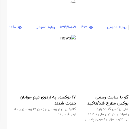
شد.
روابط عمومی
1466
1399/10/09
روابط عمومی
1290
گو با سایت رسمی
۱۷ بوکسور به اردوی تیم جوانان
بوکس مطرح شد/تاکید
دعوت شدند
م ملی بوکس بر شایسته
ملی بوکس گفت: باید
کادرفنی تیم بوکس جوانان ۱۷ بوکسور را به
نفرات را در تیم ملی داشته
اردو فراخواند.
یی نکرده حق بوکسوری پایمال