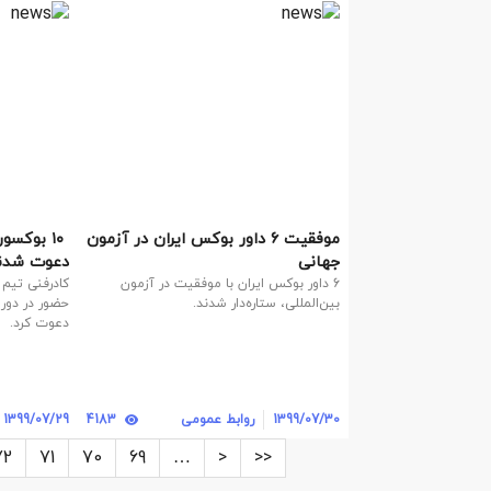
موفقیت 6 داور بوکس ایران در آزمون
‍ ۱۰ بوک
جهانی
دعوت شدن
6 داور بوکس ایران با موفقیت در آزمون
بین‌المللی، ستاره‌دار شدند.
حضور در دور 
دعوت کرد.
1399/07/30
روابط عمومی
4183
1399/07/29
72
71
70
69
…
<
<<