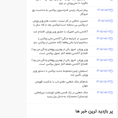
ناگویا؛ ۱۰ ملی‌پوش در اردو
1405/05/16
پیام تبریک رئیس فدراسیون بوکس به مناسبت روز
خبرنگار
1405/05/11
حسینی: دخالتی در کار نیست، حمایت های وزیر ورزش
از بوکس بی سابقه است/بوکس بعد از ۸۵ سال با
حمایت دنیا مالی صاحب خانه می شود
1405/05/07
آکادمی ملی المپیک با حضور وزیر ورزش افتتاح شد
1405/05/07
حسینی: در شرایط جنگی آکادمی ملی بوکس را
ساختیم/دنیا مالی واقعا نگاه حمایتی از بوکس دارد
1405/05/07
وزیر ورزش: امروز یکی از بهترین روزهای زندگی من بود/
افتتاح آکادمی نقطه آغاز تحول بوکس است
1405/05/07
وزیر ورزش: امروز یکی از بهترین روزهای زندگی من بود/
افتتاح آکادمی نقطه آغاز تحول بوکس است
1405/05/07
اسبقیان: زمین مجموعه جدید بوکس با دستور وزیر
ورزش تأمین شد
1405/05/03
شاهکار ملک‌ خطابی؛ طلای ناب با شکست قهرمان
جهان
1405/05/02
ملک‌ خطابی در یک قدمی طلای تورنمنت بین‌المللی
ارمنستان/ محمدنژاد به مدال برنز رسید
پر بازدید ترین خبر ها