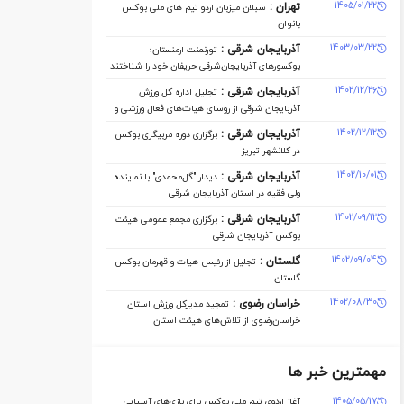
1405/01/22
تهران :
سبلان میزبان اردو تیم های ملی بوکس
بانوان
1403/03/22
آذربایجان شرقی :
تورنمنت ارمنستان؛
بوکسورهای آذربایجان‌شرقی حریفان خود را شناختند
1402/12/26
آذربایجان شرقی :
تجلیل اداره کل ورزش
آذربایجان ‌شرقی از روسای هیات‌های فعال ورزشی و
مدال‌آوران
1402/12/12
آذربایجان شرقی :
برگزاری دوره مربیگری بوکس
در کلانشهر تبریز
1402/10/01
آذربایجان شرقی :
دیدار "گل‌محمدی" با نماینده
ولی فقیه در استان آذربایجان شرقی
1402/09/12
آذربایجان شرقی :
برگزاری مجمع عمومی هیئت
بوکس آذربایجان شرقی
1402/09/04
گلستان :
تجلیل از رئیس هیات و قهرمان بوکس
گلستان
1402/08/30
خراسان رضوی :
تمجید مدیرکل ورزش استان
خراسان‌رضوی از تلاش‌های هیئت استان
مهمترین خبر ها
1405/05/17
آغاز اردوی تیم ملی بوکس برای بازی‌های آسیایی