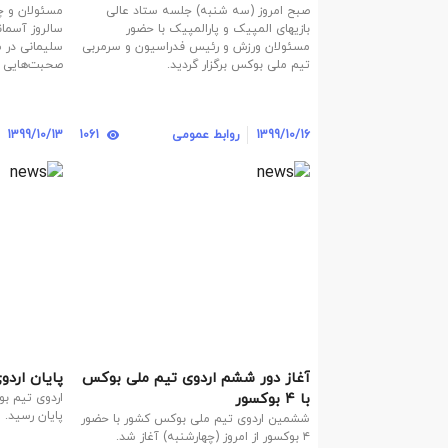
برگزار شد
میدان گذ
صبح امروز (سه شنبه) جلسه ستاد عالی
مسئولان و چ
بازیهای المپیک و پارالمپیک با حضور
سالروز آسما
مسئولان ورزش و رئیس فدراسیون و سرمربی
سلیمانی در س
تیم ملی بوکس برگزار گردید.
صحبت‌هایی ر
1399/10/16
روابط عمومی
1061
1399/10/13
آغاز دور ششم اردوی تیم ملی بوکس
پایان ارد
با ۴ بوکسور
اردوی تیم ب
پایان رسید.
ششمین اردوی تیم ملی بوکس کشور با حضور
۴ بوکسور از امروز (چهارشنبه) آغاز شد.