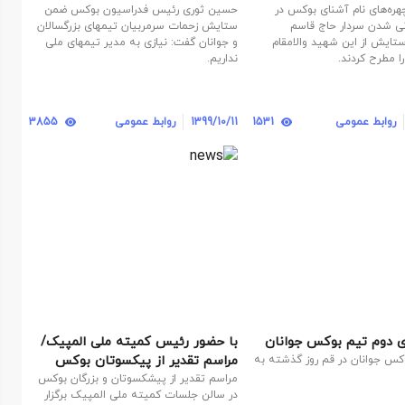
شت
هره‌های نام آشنای بوکس در
حسین ثوری رئیس فدراسیون بوکس ضمن
نی شدن سردار حاج قاسم
ستایش زحمات سرمربیان تیمهای بزرگسالان
تایش از این شهید والامقام
و جوانان گفت: نیازی به مدیر تیمهای ملی
ا مطرح کردند.
نداریم.
روابط عمومی
1531
1399/10/11
روابط عمومی
3855
وی دوم تیم بوکس جوانان
با حضور رئیس کمیته ملی المپیک/
مراسم تقدیر از پیکسوتان بوکس
وکس جوانان در قم روز گذشته به
برگزار شد
مراسم تقدیر از پیشکسوتان و بزرگان بوکس
در سالن جلسات کمیته ملی المپیک برگزار