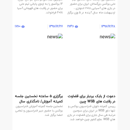
برگزار می شود
ملی بوکس بزرگسالان ایران برای حضور
12 بوکسور را به اردوی پایانی تیم ملی
در بازی های آسیایی ۲۰۱۸ اندونزی ،
برای حضور در رقابت های قهرمانی آسیا
اردیبهشت ماه سال آینده در ۵ وزن برگزار
2018 فراخواند.
می شود.
1760
2646
1396/12/27
1396/12/28
دعوت از بابک بردبار برای قضاوت
برگزاری ۵ ساعته نخستین جلسه
در رقابت های WSB چین
کمیته آموزش/ نامگذاری سال
رییس کمیته داوران فدراسیون بوکس و
نخستین جلسه کمیته آموزش فدراسیون
۹۷ به نام سال توجه به آموزش
تنها داور WSB در ایران برای سومین
بوکس با حضور دبیر فدراسیون و تمامی
در بوکس ایران
مرتبه طی سال جاری برای قضاوت در بازی
اعضا برگزار شد.
های WSB ،عازم کشور چین خواهد شد.