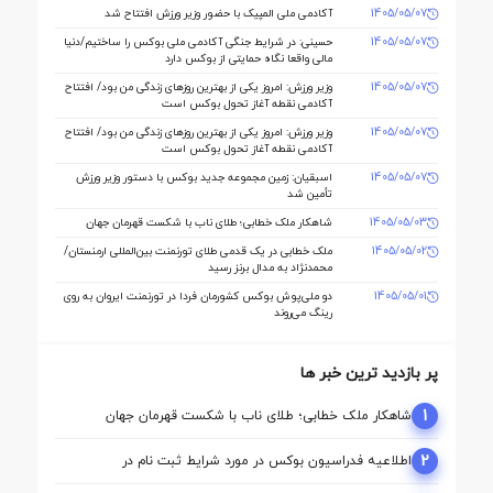
دنیا مالی صاحب خانه می شود
1405/05/07
آکادمی ملی المپیک با حضور وزیر ورزش افتتاح شد
1405/05/07
حسینی: در شرایط جنگی آکادمی ملی بوکس را ساختیم/دنیا
مالی واقعا نگاه حمایتی از بوکس دارد
1405/05/07
وزیر ورزش: امروز یکی از بهترین روزهای زندگی من بود/ افتتاح
آکادمی نقطه آغاز تحول بوکس است
1405/05/07
وزیر ورزش: امروز یکی از بهترین روزهای زندگی من بود/ افتتاح
آکادمی نقطه آغاز تحول بوکس است
1405/05/07
اسبقیان: زمین مجموعه جدید بوکس با دستور وزیر ورزش
تأمین شد
1405/05/03
شاهکار ملک‌ خطابی؛ طلای ناب با شکست قهرمان جهان
1405/05/02
ملک‌ خطابی در یک قدمی طلای تورنمنت بین‌المللی ارمنستان/
محمدنژاد به مدال برنز رسید
1405/05/01
دو ملی‌پوش بوکس کشورمان فردا در تورنمنت ایروان به روی
رینگ می‌روند
پر بازدید ترین خبر ها
1
شاهکار ملک‌ خطابی؛ طلای ناب با شکست قهرمان جهان
2
اطلاعیه فدراسیون بوکس در مورد شرایط ثبت نام در
کمیسیون ها