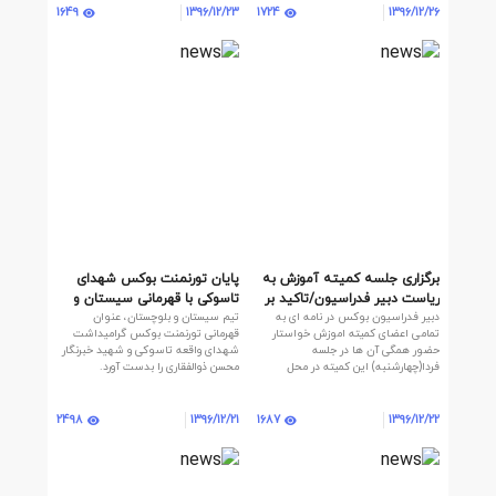
1649
1724
1396/12/23
1396/12/26
برگزاری جلسه کمیته آموزش به
پایان تورنمنت بوکس شهدای
ریاست دبیر فدراسیون/تاکید بر
تاسوکی با قهرمانی سیستان و
دبیر فدراسیون بوکس در نامه ای به
تیم سیستان و بلوچستان، عنوان
حضور تمامی اعضاء
بلوچستان
تمامی اعضای کمیته اموزش خواستار
قهرمانی تورنمنت بوکس گرامیداشت
حضور همگی آن ها در جلسه
شهدای واقعه تاسوکی و شهید خبرنگار
فردا(چهارشنبه) این کمیته در محل
محسن ذوالفقاری را بدست آورد.
فدراسیون شد.
2498
1687
1396/12/21
1396/12/22