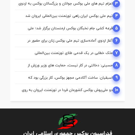
3
اعزام تیم ‌های ملی بوکس جوانان و بزرگسالان بوکس به اردوی
مشترک ازبکستان
4
تیم ملی بوکس ایران راهی تورنمنت بین‌المللی ایروان شد
5
قرعه‌ کشی جام نخبگان بوکس ارمنستان برگزار شد؛ ملی‌
پوشان ایران حریفان خود را شناختند
6
آغاز اردوی آماده‌سازی تیم ملی بوکس زنان برای حضور در
بازی‌های آسیایی ناگویا
7
ملک‌ خطابی در یک قدمی طلای تورنمنت بین‌المللی
ارمنستان/ محمدنژاد به مدال برنز رسید
8
حسینی: دخالتی در کار نیست، حمایت های وزیر ورزش از
بوکس بی سابقه است/بوکس بعد از ۸۵ سال با حمایت دنیا
مالی صاحب خانه می شود
9
اسبقیان: ساخت آکادمی مجهز بوکس، کار بزرگی بود که
حسینی برای این رشته انجام داد
10
دو ملی‌پوش بوکس کشورمان فردا در تورنمنت ایروان به روی
رینگ می‌روند
فدراسیون بوکس جمهوری اسلامی ایران