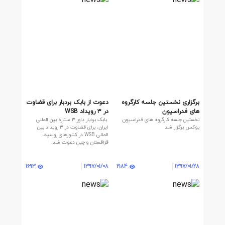
برگزاری نخستین جلسه کارگروه
دعوت از بابک بردبار برای قضاوت
های فدراسیون
در ۳ رویداد WSB
نخستین جلسه کارگروه های فدراسیون
بابک بردبار داور ۳ ستاره بین المللی
بوکس برگزار شد
ایران، برای قضاوت در ۳ رویداد بین
المللی WSB در کشورهای روسیه،
قزاقستان و چین دعوت شد.
1693
2184
1397/01/08
1397/01/28