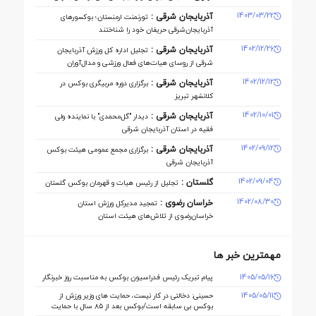
1403/03/22
آذربایجان شرقی :
تورنمنت ارمنستان؛ بوکسورهای
آذربایجان‌شرقی حریفان خود را شناختند
1402/12/26
آذربایجان شرقی :
تجلیل اداره کل ورزش آذربایجان
‌شرقی از روسای هیات‌های فعال ورزشی و مدال‌آوران
1402/12/12
آذربایجان شرقی :
برگزاری دوره مربیگری بوکس در
کلانشهر تبریز
1402/10/01
آذربایجان شرقی :
دیدار "گل‌محمدی" با نماینده ولی
فقیه در استان آذربایجان شرقی
1402/09/12
آذربایجان شرقی :
برگزاری مجمع عمومی هیئت بوکس
آذربایجان شرقی
1402/09/04
گلستان :
تجلیل از رئیس هیات و قهرمان بوکس گلستان
1402/08/30
خراسان رضوی :
تمجید مدیرکل ورزش استان
خراسان‌رضوی از تلاش‌های هیئت استان
مهمترین خبر ها
1405/05/16
پیام تبریک رئیس فدراسیون بوکس به مناسبت روز خبرنگار
1405/05/11
حسینی: دخالتی در کار نیست، حمایت های وزیر ورزش از
بوکس بی سابقه است/بوکس بعد از ۸۵ سال با حمایت