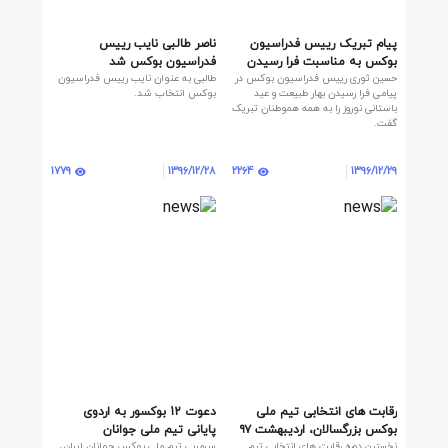
پیام تبریک رییس فدراسیون
ناصر طالبی نایب رییس
بوکس به مناسبت فرا رسیدن
فدراسیون بوکس شد
حسین ثوری رییس فدراسیون بوکس در
طالبی به عنوان نایب رییس فدراسیون
عید نوروز
پیامی فرا رسیدن بهار طبیعت و عید
بوکس انتخاب شد.
باستانی نوروز را به همه هموطنان تبریک
گفت.
1779
2264
1396/12/28
1396/12/29
رقابت های انتخابی تیم ملی
دعوت 12 بوکسور به اردوی
بوکس بزرگسالان، اردیبهشت ۹۷
پایانی تیم ملی جوانان
نخستین دوره رقابت های انتخابی تیم
سرمربی تیم ملی بوکس جوانان ایران،