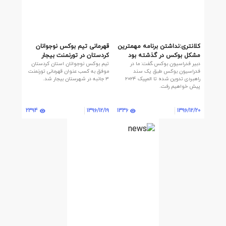
کلانتری:نداشتن برنامه مهمترین
قهرمانی تیم بوکس نوجوانان
مشکل بوکس در گذشته بود
کردستان در تورنمنت بیجار
دبیر فدراسیون بوکس،‌گفت: ما در
تیم بوکس نوجوانان استان کردستان
فدراسیون بوکس طبق یک سند
موفق به کسب عنوان قهرمانی تورنمنت
راهبردی تدوین شده تا المپیک ۲۰۲۴
۳ جانبه در شهرستان بیجار شد.
پیش خواهیم رفت.
2394
1336
1396/12/19
1396/12/20