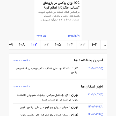
IOC اوزان بوکس در بازی‌های
آسیایی جاکارتا را اعلام کرد/
بر اساس اعلام کمیته بین‌المللی المپیک
کاهش اوزان به 7 وزن
رقابت‌های بوکس بازی‌های آسیایی
اندونزی 2018 در 7 وزن برگزار می‌شود.
2362
1396/12/19
0
109
108
107
106
105
104
103
102
…
آخرین بخشنامه ها
مشاهده همه
1405/02/09
آغاز ثبت‌نام کاندیداهای انتخابات کمیسیون‌های فدراسیون
بوکس
اخبار استان ها
مشاهده همه
1405/01/27
تهران :
گل آرا:دختران بوکس پیشرفت مشهودی داشتند/
بانوان در آسیا می توانند بدرخشند
1405/01/22
تهران :
سبلان میزبان اردو تیم های ملی بوکس بانوان
1405/01/22
تهران :
سبلان میزبان اردو تیم های ملی بوکس بانوان