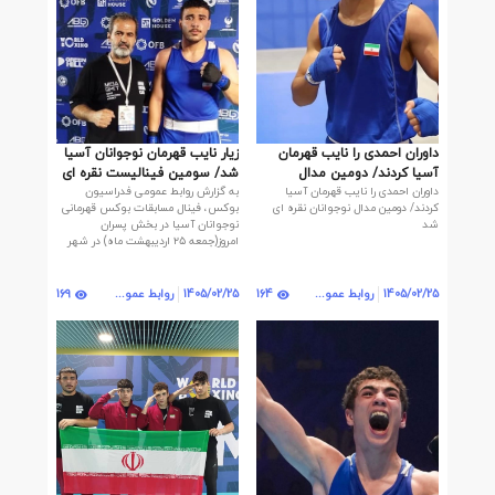
داوران احمدی را نایب قهرمان
زیار نایب قهرمان نوجوانان آسیا
آسیا کردند/ دومین مدال
شد/ سومین فینالیست نقره ای
داوران احمدی را نایب قهرمان آسیا
به گزارش روابط عمومی فدراسیون
نوجوانان نقره ای شد
شد
کردند/ دومین مدال نوجوانان نقره ای
بوکس، فینال مسابقات بوکس قهرمانی
شد
نوجوانان آسیا در بخش پسران
امروز(جمعه ۲۵ اردیبهشت ماه) در شهر
تاشکند ازبکستان برگزار و به پایان رسید.
169
164
1405/02/25
روابط عمومی
1405/02/25
روابط عمومی