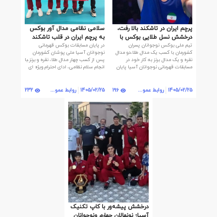
پرچم ایران در تاشکند بالا رفت،
سلامی نظامی مدال آور بوکس
درخشش نسل طلایی بوکس با
به پرچم ایران در قلب تاشکند
تیم ملی بوکس نوجوانان پسران
در پایان مسابقات بوکس قهرمانی
چهار مدال رنگارنگ
کشورمان با کسب یک مدال طلا،دو مدال
نوجوانان آسیا ملی پوشان کشورمان
نقره و یک مدال برنز به کار خود در
پس از کسب چهار مدال طلا، نقره و برنز،با
مسابقات قهرمانی نوجوانان آسیا پایان
انجام سلام نظامی، ادای احترام ویژه ای
دادند.
به پرچم مقدس ایران داشتند.
232
196
1405/02/25
روابط عمومی
1405/02/25
روابط عمومی
درخشش پیشه‌ور با کاپ تکنیک
آسیا؛ نونهالان چهارم ونوجوانان