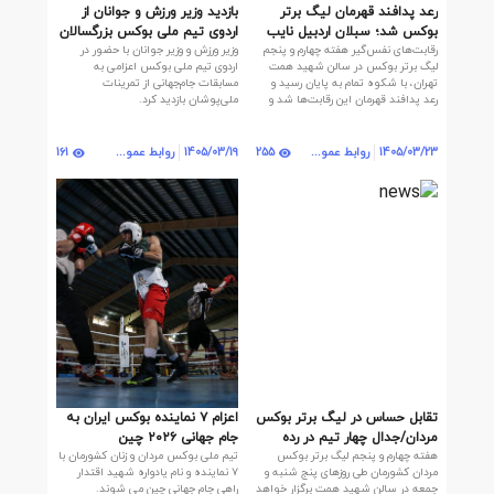
رعد پدافند قهرمان لیگ برتر
بازدید وزیر ورزش و جوانان از
بوکس شد؛ سبلان اردبیل نایب
اردوی تیم ملی بوکس بزرگسالان
رقابت‌های نفس‌گیر هفته چهارم و پنجم
وزیر ورزش و وزیر جوانان با حضور در
قهرمان و گیلان سوم
لیگ برتر بوکس در سالن شهید همت
اردوی تیم ملی بوکس اعزامی به
تهران، با شکوه تمام به پایان رسید و
مسابقات جام‌جهانی از تمرینات
رعد پدافند قهرمان این رقابت‌ها شد و
ملی‌پوشان بازدید کرد.
سبلان اردبیل جام نایب قهرمانی را با خود
برد.
161
255
1405/03/23
روابط عمومی | روابط عمومی
1405/03/19
روابط عمومی | روابط عمومی
تقابل‌ حساس در لیگ برتر بوکس
اعزام ۷ نماینده بوکس ایران به
مردان/جدال چهار تیم در رده
جام جهانی ۲۰۲۶ چین
هفته چهارم و پنجم لیگ برتر بوکس
تیم ملی بوکس مردان و زنان کشورمان با
بندی و فینال
مردان کشورمان طی روزهای پنج شنبه و
۷ نماینده و نام یادواره شهید اقتدار
جمعه در سالن شهید همت برگزار خواهد
راهی جام جهانی چین می شوند.