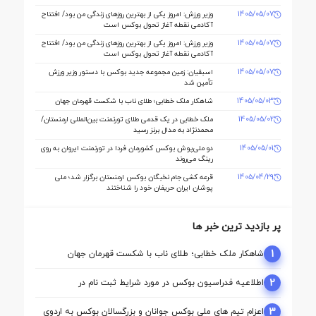
1405/05/07
وزیر ورزش: امروز یکی از بهترین روزهای زندگی من بود/ افتتاح
آکادمی نقطه آغاز تحول بوکس است
1405/05/07
وزیر ورزش: امروز یکی از بهترین روزهای زندگی من بود/ افتتاح
آکادمی نقطه آغاز تحول بوکس است
1405/05/07
اسبقیان: زمین مجموعه جدید بوکس با دستور وزیر ورزش
تأمین شد
1405/05/03
شاهکار ملک‌ خطابی؛ طلای ناب با شکست قهرمان جهان
1405/05/02
ملک‌ خطابی در یک قدمی طلای تورنمنت بین‌المللی ارمنستان/
محمدنژاد به مدال برنز رسید
1405/05/01
دو ملی‌پوش بوکس کشورمان فردا در تورنمنت ایروان به روی
رینگ می‌روند
1405/04/29
قرعه‌ کشی جام نخبگان بوکس ارمنستان برگزار شد؛ ملی‌
پوشان ایران حریفان خود را شناختند
پر بازدید ترین خبر ها
1
شاهکار ملک‌ خطابی؛ طلای ناب با شکست قهرمان جهان
2
اطلاعیه فدراسیون بوکس در مورد شرایط ثبت نام در
کمیسیون ها
3
اعزام تیم ‌های ملی بوکس جوانان و بزرگسالان بوکس به اردوی