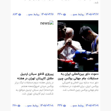
شد.
863
440
1405/03/17
روابط عمومی
1405/03/16
روابط عمومی | روابط عمومی
دعوت داور بین‌المللی ایران به
پیروزی قاطع سبلان اردبیل
مسابقات جام جهانی بوکس چین
مقابل کاپیتان تهران در هفته
داور سه‌ ستاره بین‌ المللی و المپیکی
در پایان هفته سوم مسابقات لیگ برتر
سوم لیگ برتر
بوکس ایران، برای قضاوت در مسابقات
بوکس مردان امروز(جمعه هشتم
جام جهانی بوکس چین انتخاب شد.
خردادماه) تیم سبلان اردبیل موفق به
شکست تیم کاپیتان تهران شد.
270
336
1405/03/09
روابط عمومی | روابط عمومی
1405/03/08
روابط عمومی | روابط عمومی