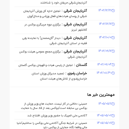
آذربایجان‌شرقی حریفان خود را شناختند
1402/12/26
آذربایجان شرقی :
تجلیل اداره کل ورزش آذربایجان
‌شرقی از روسای هیات‌های فعال ورزشی و مدال‌آوران
1402/12/12
آذربایجان شرقی :
برگزاری دوره مربیگری بوکس در
کلانشهر تبریز
1402/10/01
آذربایجان شرقی :
دیدار "گل‌محمدی" با نماینده ولی
فقیه در استان آذربایجان شرقی
1402/09/12
آذربایجان شرقی :
برگزاری مجمع عمومی هیئت بوکس
آذربایجان شرقی
1402/09/04
گلستان :
تجلیل از رئیس هیات و قهرمان بوکس گلستان
1402/08/30
خراسان رضوی :
تمجید مدیرکل ورزش استان
خراسان‌رضوی از تلاش‌های هیئت استان
مهمترین خبر ها
1405/05/11
حسینی: دخالتی در کار نیست، حمایت های وزیر ورزش از
بوکس بی سابقه است/بوکس بعد از ۸۵ سال با حمایت
دنیا مالی صاحب خانه می شود
1405/05/07
آکادمی ملی المپیک با حضور وزیر ورزش افتتاح شد
1405/05/07
حسینی: در شرایط جنگی آکادمی ملی بوکس را ساختیم/دنیا
مالی واقعا نگاه حمایتی از بوکس دارد