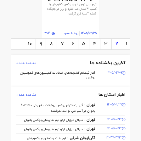
تیم ملی نوجوانان بوکس‌ کشورمان با
ششم قاره کهن شدند
کسب ۴ مدال طلا، نقره و برنز در جایگاه
ششم آسیا قرار گرفت.
304
1405/02/25
روابط عمومی
>
…
10
9
8
7
6
5
4
3
2
1
<
آخرین بخشنامه ها
مشاهده همه
1405/02/09
آغاز ثبت‌نام کاندیداهای انتخابات کمیسیون‌های فدراسیون
بوکس
اخبار استان ها
مشاهده همه
1405/01/27
تهران :
گل آرا:دختران بوکس پیشرفت مشهودی داشتند/
بانوان در آسیا می توانند بدرخشند
1405/01/22
تهران :
سبلان میزبان اردو تیم های ملی بوکس بانوان
1405/01/22
تهران :
سبلان میزبان اردو تیم های ملی بوکس بانوان
1403/03/22
آذربایجان شرقی :
تورنمنت ارمنستان؛ بوکسورهای