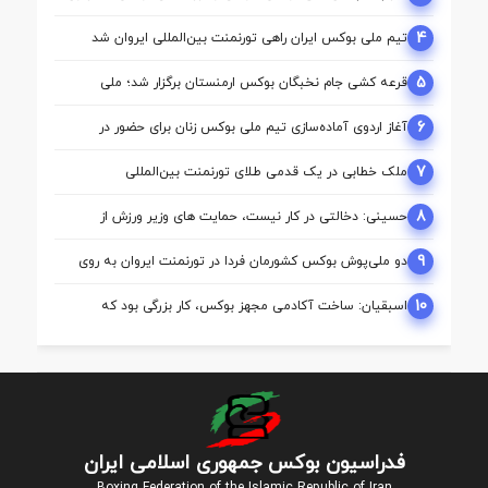
مشترک ازبکستان
4
تیم ملی بوکس ایران راهی تورنمنت بین‌المللی ایروان شد
5
قرعه‌ کشی جام نخبگان بوکس ارمنستان برگزار شد؛ ملی‌
پوشان ایران حریفان خود را شناختند
6
آغاز اردوی آماده‌سازی تیم ملی بوکس زنان برای حضور در
بازی‌های آسیایی ناگویا
7
ملک‌ خطابی در یک قدمی طلای تورنمنت بین‌المللی
ارمنستان/ محمدنژاد به مدال برنز رسید
8
حسینی: دخالتی در کار نیست، حمایت های وزیر ورزش از
بوکس بی سابقه است/بوکس بعد از ۸۵ سال با حمایت دنیا
مالی صاحب خانه می شود
9
دو ملی‌پوش بوکس کشورمان فردا در تورنمنت ایروان به روی
رینگ می‌روند
10
اسبقیان: ساخت آکادمی مجهز بوکس، کار بزرگی بود که
حسینی برای این رشته انجام داد
فدراسیون بوکس جمهوری اسلامی ایران