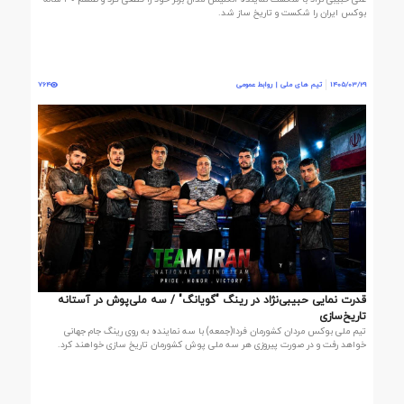
بوکس ایران را شکست و تاریخ ساز شد.
1405/03/29
تیم های ملی | روابط عمومی
764
قدرت نمایی حبیبی‌نژاد در رینگ "گویانگ" / سه ملی‌پوش در آستانه
تاریخ‌سازی
تیم ملی بوکس مردان کشورمان فردا(جمعه) با سه نماینده به روی رینگ جام جهانی
خواهد رفت و در صورت پیروزی هر سه ملی پوش کشورمان تاریخ سازی خواهند کرد.