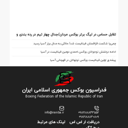
تقابل‌ حساس در لیگ برتر بوکس مردان/جدال چهار تیم در رده بندی و
فینال
چمی‌پا شکست قزاقستان فینالیست شد/ مالکی به مدال برنز آسیا رسید
ادامه درخشش نوجوانان بوکس،احمدی دومین فینالیست در آسیا
پیشه ور اولین فینالیست بوکس نونهالان در قهرمانی آسیا
فدراسیون بوکس جمهوری اسلامی ایران
Boxing Federation of the Islamic Republic of Iran
info@iraniba.ir
+982188843552
+982188830809
دریافت ار اس اس
لینک های مرتبط