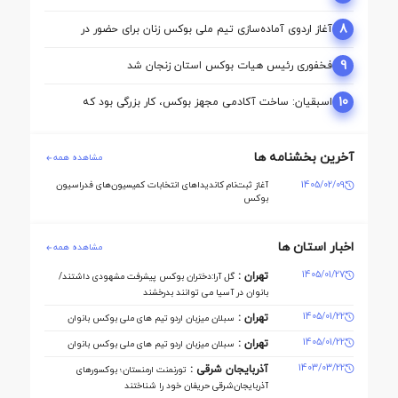
آکادمی نقطه آغاز تحول بوکس است
8
آغاز اردوی آماده‌سازی تیم ملی بوکس زنان برای حضور در
بازی‌های آسیایی ناگویا
9
فخفوری رئیس هیات بوکس استان زنجان شد
10
اسبقیان: ساخت آکادمی مجهز بوکس، کار بزرگی بود که
حسینی برای این رشته انجام داد
آخرین بخشنامه ها
مشاهده همه
1405/02/09
آغاز ثبت‌نام کاندیداهای انتخابات کمیسیون‌های فدراسیون
بوکس
اخبار استان ها
مشاهده همه
1405/01/27
تهران :
گل آرا:دختران بوکس پیشرفت مشهودی داشتند/
بانوان در آسیا می توانند بدرخشند
1405/01/22
تهران :
سبلان میزبان اردو تیم های ملی بوکس بانوان
1405/01/22
تهران :
سبلان میزبان اردو تیم های ملی بوکس بانوان
1403/03/22
آذربایجان شرقی :
تورنمنت ارمنستان؛ بوکسورهای
آذربایجان‌شرقی حریفان خود را شناختند