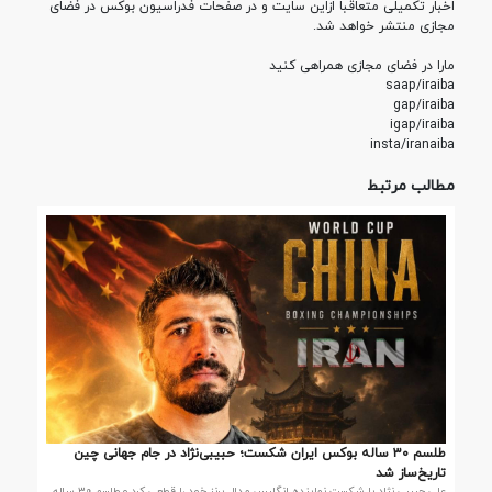
اخبار تکمیلی متعاقبا ازاین سایت و در صفحات فدراسیون بوکس در فضای
مجازی منتشر خواهد شد.
مارا در فضای مجازی همراهی کنید
saap/iraiba
gap/iraiba
igap/iraiba
insta/iranaiba
مطالب مرتبط
طلسم ۳۰ ساله بوکس ایران شکست؛ حبیبی‌نژاد در جام جهانی چین
تاریخ‌ساز شد
علی حبیبی نژاد با شکست نماینده انگلیس مدال برنز خود را قطعی کرد و طلسم ۳۰ ساله