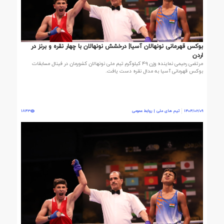
بوکس قهرمانی نونهالان آسیا| درخشش نونهالان با چهار نقره و برنز در
اردن
مرتضی رحیمی نماینده وزن ۴۹ کیلوگرم تیم ملی نونهالان کشورمان در فینال مسابقات
بوکس قهرمانی آسیا به مدال نقره دست یافت.
1404/02/09
تیم های ملی | روابط عمومی
1843