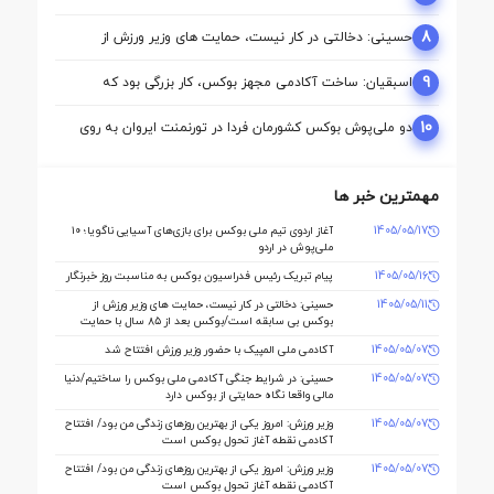
ارمنستان/ محمدنژاد به مدال برنز رسید
8
حسینی: دخالتی در کار نیست، حمایت های وزیر ورزش از
بوکس بی سابقه است/بوکس بعد از ۸۵ سال با حمایت دنیا
مالی صاحب خانه می شود
9
اسبقیان: ساخت آکادمی مجهز بوکس، کار بزرگی بود که
حسینی برای این رشته انجام داد
10
دو ملی‌پوش بوکس کشورمان فردا در تورنمنت ایروان به روی
رینگ می‌روند
مهمترین خبر ها
1405/05/17
آغاز اردوی تیم ملی بوکس برای بازی‌های آسیایی ناگویا؛ ۱۰
ملی‌پوش در اردو
1405/05/16
پیام تبریک رئیس فدراسیون بوکس به مناسبت روز خبرنگار
1405/05/11
حسینی: دخالتی در کار نیست، حمایت های وزیر ورزش از
بوکس بی سابقه است/بوکس بعد از ۸۵ سال با حمایت
دنیا مالی صاحب خانه می شود
1405/05/07
آکادمی ملی المپیک با حضور وزیر ورزش افتتاح شد
1405/05/07
حسینی: در شرایط جنگی آکادمی ملی بوکس را ساختیم/دنیا
مالی واقعا نگاه حمایتی از بوکس دارد
1405/05/07
وزیر ورزش: امروز یکی از بهترین روزهای زندگی من بود/ افتتاح
آکادمی نقطه آغاز تحول بوکس است
1405/05/07
وزیر ورزش: امروز یکی از بهترین روزهای زندگی من بود/ افتتاح
آکادمی نقطه آغاز تحول بوکس است