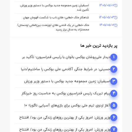
1405/05/07
اسبقیان: زمین مجموعه جدید بوکس با دستور وزیر ورزش
تأمین شد
1405/05/03
شاهکار ملک‌ خطابی؛ طلای ناب با شکست قهرمان جهان
1405/05/02
ملک‌ خطابی در یک قدمی طلای تورنمنت بین‌المللی ارمنستان/
محمدنژاد به مدال برنز رسید
پر بازدید ترین خبر ها
1
دیدار ملی‌پوشان بوکس بانوان با رئیس فدراسیون؛ تأکید بر
حمایت از مسیر آماده‌ سازی برای بازی‌های آسیایی ناگویا
2
حسینی: در شرایط جنگی آکادمی ملی بوکس را ساختیم/دنیا
مالی واقعا نگاه حمایتی از بوکس دارد
3
اسبقیان: زمین مجموعه جدید بوکس با دستور وزیر ورزش
تأمین شد
4
پیام تبریک رئیس فدراسیون بوکس به مناسبت روز خبرنگار
5
آغاز اردوی تیم ملی بوکس برای بازی‌های آسیایی ناگویا؛ ۱۰
ملی‌پوش در اردو
6
وزیر ورزش: امروز یکی از بهترین روزهای زندگی من بود/ افتتاح
آکادمی نقطه آغاز تحول بوکس است
7
وزیر ورزش: امروز یکی از بهترین روزهای زندگی من بود/ افتتاح