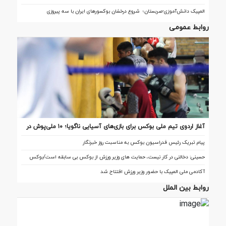
المپیک دانش‌آموزی-صربستان؛ شروع درخشان بوکسورهای ایران با سه پیروزی
روابط عمومی
آغاز اردوی تیم ملی بوکس برای بازی‌های آسیایی ناگویا؛ ۱۰ ملی‌پوش در
اردو
پیام تبریک رئیس فدراسیون بوکس به مناسبت روز خبرنگار
حسینی: دخالتی در کار نیست، حمایت های وزیر ورزش از بوکس بی سابقه است/بوکس
بعد از ۸۵ سال با حمایت دنیا مالی صاحب خانه می شود
آکادمی ملی المپیک با حضور وزیر ورزش افتتاح شد
روابط بین الملل