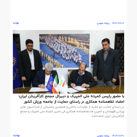
1403/12/07
روابط عمومی
511
با حضور رئیس کمیته ملی المپیک و دبیرکل مجمع کارآفرینان ایران؛
امضاء تفاهمنامه همکاری در راستای حمایت از جامعه ورزش کشور
در راستای حمایت دو جانبه از تولیدات داخلی و همچنین پشتیبانی از فدراسیون های
ورزشی،قهرمانان و المپین ها،تفاهمنامه همکاری فی مابین کمیته ملی المپیک و مجمع
کارآفرینان ایران امضاءشد.
1403/11/30
روابط عمومی
654