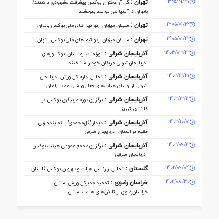
1405/01/27
تهران :
گل آرا:دختران بوکس پیشرفت مشهودی داشتند/
بانوان در آسیا می توانند بدرخشند
1405/01/22
تهران :
سبلان میزبان اردو تیم های ملی بوکس بانوان
1405/01/22
تهران :
سبلان میزبان اردو تیم های ملی بوکس بانوان
1403/03/22
آذربایجان شرقی :
تورنمنت ارمنستان؛ بوکسورهای
آذربایجان‌شرقی حریفان خود را شناختند
1402/12/26
آذربایجان شرقی :
تجلیل اداره کل ورزش آذربایجان
‌شرقی از روسای هیات‌های فعال ورزشی و مدال‌آوران
1402/12/12
آذربایجان شرقی :
برگزاری دوره مربیگری بوکس در
کلانشهر تبریز
1402/10/01
آذربایجان شرقی :
دیدار "گل‌محمدی" با نماینده ولی
فقیه در استان آذربایجان شرقی
1402/09/12
آذربایجان شرقی :
برگزاری مجمع عمومی هیئت بوکس
آذربایجان شرقی
1402/09/04
گلستان :
تجلیل از رئیس هیات و قهرمان بوکس گلستان
1402/08/30
خراسان رضوی :
تمجید مدیرکل ورزش استان
خراسان‌رضوی از تلاش‌های هیئت استان