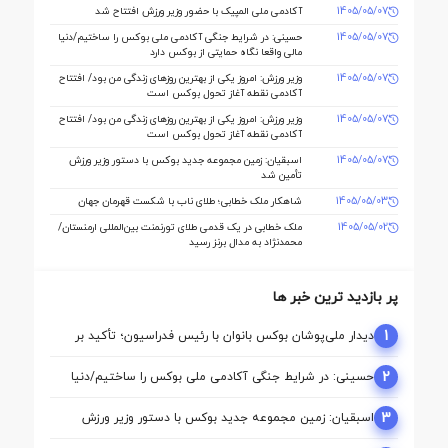
دنیا مالی صاحب خانه می شود
1405/05/07
آکادمی ملی المپیک با حضور وزیر ورزش افتتاح شد
1405/05/07
حسینی: در شرایط جنگی آکادمی ملی بوکس را ساختیم/دنیا
مالی واقعا نگاه حمایتی از بوکس دارد
1405/05/07
وزیر ورزش: امروز یکی از بهترین روزهای زندگی من بود/ افتتاح
آکادمی نقطه آغاز تحول بوکس است
1405/05/07
وزیر ورزش: امروز یکی از بهترین روزهای زندگی من بود/ افتتاح
آکادمی نقطه آغاز تحول بوکس است
1405/05/07
اسبقیان: زمین مجموعه جدید بوکس با دستور وزیر ورزش
تأمین شد
1405/05/03
شاهکار ملک‌ خطابی؛ طلای ناب با شکست قهرمان جهان
1405/05/02
ملک‌ خطابی در یک قدمی طلای تورنمنت بین‌المللی ارمنستان/
محمدنژاد به مدال برنز رسید
پر بازدید ترین خبر ها
1
دیدار ملی‌پوشان بوکس بانوان با رئیس فدراسیون؛ تأکید بر
حمایت از مسیر آماده‌ سازی برای بازی‌های آسیایی ناگویا
2
حسینی: در شرایط جنگی آکادمی ملی بوکس را ساختیم/دنیا
مالی واقعا نگاه حمایتی از بوکس دارد
3
اسبقیان: زمین مجموعه جدید بوکس با دستور وزیر ورزش
تأمین شد