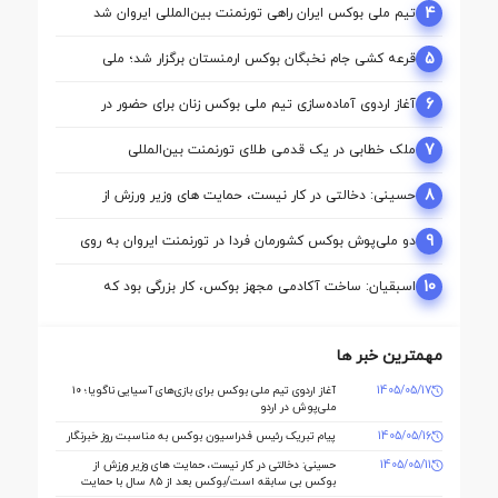
4
تیم ملی بوکس ایران راهی تورنمنت بین‌المللی ایروان شد
5
قرعه‌ کشی جام نخبگان بوکس ارمنستان برگزار شد؛ ملی‌
پوشان ایران حریفان خود را شناختند
6
آغاز اردوی آماده‌سازی تیم ملی بوکس زنان برای حضور در
بازی‌های آسیایی ناگویا
7
ملک‌ خطابی در یک قدمی طلای تورنمنت بین‌المللی
ارمنستان/ محمدنژاد به مدال برنز رسید
8
حسینی: دخالتی در کار نیست، حمایت های وزیر ورزش از
بوکس بی سابقه است/بوکس بعد از ۸۵ سال با حمایت دنیا
مالی صاحب خانه می شود
9
دو ملی‌پوش بوکس کشورمان فردا در تورنمنت ایروان به روی
رینگ می‌روند
10
اسبقیان: ساخت آکادمی مجهز بوکس، کار بزرگی بود که
حسینی برای این رشته انجام داد
مهمترین خبر ها
1405/05/17
آغاز اردوی تیم ملی بوکس برای بازی‌های آسیایی ناگویا؛ ۱۰
ملی‌پوش در اردو
1405/05/16
پیام تبریک رئیس فدراسیون بوکس به مناسبت روز خبرنگار
1405/05/11
حسینی: دخالتی در کار نیست، حمایت های وزیر ورزش از
بوکس بی سابقه است/بوکس بعد از ۸۵ سال با حمایت