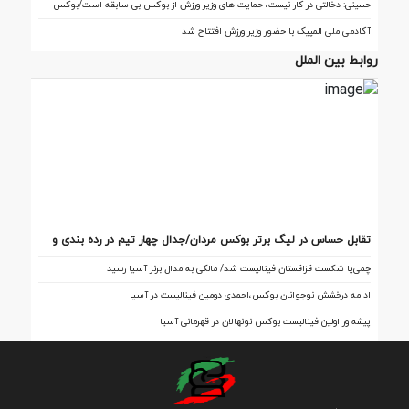
حسینی: دخالتی در کار نیست، حمایت های وزیر ورزش از بوکس بی سابقه است/بوکس
بعد از ۸۵ سال با حمایت دنیا مالی صاحب خانه می شود
آکادمی ملی المپیک با حضور وزیر ورزش افتتاح شد
روابط بین الملل
تقابل‌ حساس در لیگ برتر بوکس مردان/جدال چهار تیم در رده بندی و
فینال
چمی‌پا شکست قزاقستان فینالیست شد/ مالکی به مدال برنز آسیا رسید
ادامه درخشش نوجوانان بوکس،احمدی دومین فینالیست در آسیا
پیشه ور اولین فینالیست بوکس نونهالان در قهرمانی آسیا