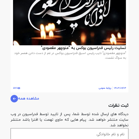
تسلیت رئیس فدراسیون بوکس به "منوچهر مقصودی"
️"منوچهر مقصودی" نایب رئیس اسبق فدراسیون بوکس در غم از دست دادن همسر خود
به سوگ نشست.
1403/09/14
روابط عمومی
578
مشاهده همه
ثبت نظرات
دیدگاه های ارسال شده توسط شما، پس از تایید توسط فدراسيون در وب
سایت منتشر خواهد شد. پیام هایی که حاوی تهمت یا افترا باشد منتشر
نخواهد شد.