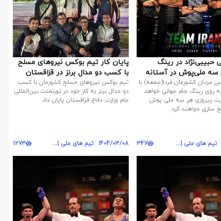
نمایی حبیبی‌نژاد در رینگ
پایان کار تیم بوکس نیروهای مسلح
"گویانگ" / سه ملی‌پوش در آستانه
با کسب دو مدال برنز در قزاقستان
 مردان کشورمان فردا(جمعه) با
تیم بوکس نیروهای مسلح کشورمان با کسب
سه نماینده به روی رینگ جام جهانی خواهد
دو مدال برنز به کار خود در تورنمنت بین‌المللی
رت پیروزی هر سه ملی پوش
جام وزارت دفاع قزاقستان پایان داد.
خ سازی خواهند کرد.
تیم های ملی | روابط عمومی
347
1404/03/08
تیم های ملی | روابط عمومی
1273