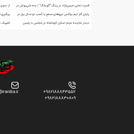
در جام جهانی چین تاریخ‌ساز شد
اصفهان 
قدرت نمایی حبیبی‌نژاد در رینگ "گویانگ" / سه ملی‌پوش در
از سوی ک
آستانه تاریخ‌سازی
اعلام شد
پایان کار تیم بوکس نیروهای مسلح با کسب دو مدال برنز در
پیگیری 
قزاقستان
دیدار نماینده مردم استان کرمانشاه در مجلس با رئیس
المپیک 
فدراسیون بوکس
ایران با
@iraniba.ir
+982188843552
+982188830809