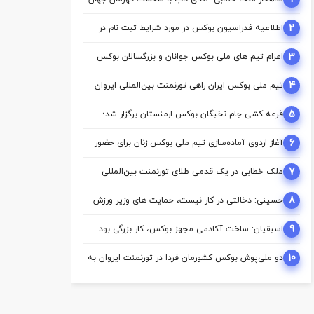
2
اطلاعیه فدراسیون بوکس در مورد شرایط ثبت نام در
کمیسیون ها
3
اعزام تیم ‌های ملی بوکس جوانان و بزرگسالان بوکس
به اردوی مشترک ازبکستان
4
تیم ملی بوکس ایران راهی تورنمنت بین‌المللی ایروان
شد
5
قرعه‌ کشی جام نخبگان بوکس ارمنستان برگزار شد؛
ملی‌ پوشان ایران حریفان خود را شناختند
6
آغاز اردوی آماده‌سازی تیم ملی بوکس زنان برای حضور
در بازی‌های آسیایی ناگویا
7
ملک‌ خطابی در یک قدمی طلای تورنمنت بین‌المللی
ارمنستان/ محمدنژاد به مدال برنز رسید
8
حسینی: دخالتی در کار نیست، حمایت های وزیر ورزش
از بوکس بی سابقه است/بوکس بعد از ۸۵ سال با
حمایت دنیا مالی صاحب خانه می شود
9
اسبقیان: ساخت آکادمی مجهز بوکس، کار بزرگی بود
که حسینی برای این رشته انجام داد
10
دو ملی‌پوش بوکس کشورمان فردا در تورنمنت ایروان به
روی رینگ می‌روند