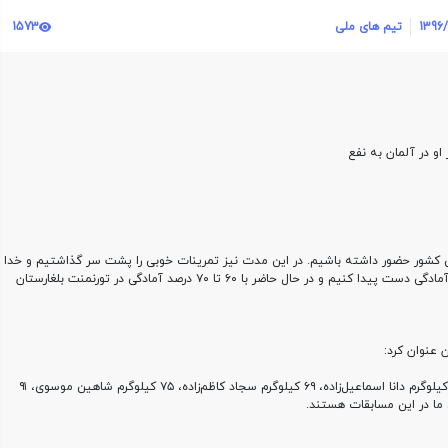
1396/
تیم های ملی
1573
و در آلمان به نفع
ین کشور حضور داشته باشیم. در این مدت نیز تمرینات خوبی را پشت سر گذاشتیم و خدا
ج آمادگی دست پیدا کنیم و در حال حاضر با
۶۰
تا
۷۰
درصد آمادگی در تورنمنت بلغارستان
 عنوان کرد
:
یلوگرم دانا اسماعیل‌زاده،
۶۹
کیلوگرم سجاد کاظم‌زاده،
۷۵
کیلوگرم شاهین موسوی،
۹۱
ما در این مسابقات هستند
.