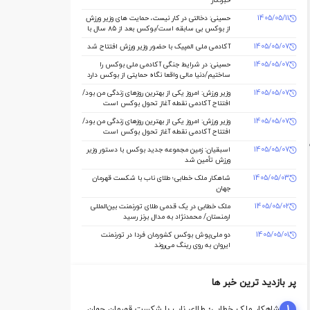
خبرنگار
1405/05/11
حسینی: دخالتی در کار نیست، حمایت های وزیر ورزش
از بوکس بی سابقه است/بوکس بعد از ۸۵ سال با
حمایت دنیا مالی صاحب خانه می شود
1405/05/07
آکادمی ملی المپیک با حضور وزیر ورزش افتتاح شد
1405/05/07
حسینی: در شرایط جنگی آکادمی ملی بوکس را
ساختیم/دنیا مالی واقعا نگاه حمایتی از بوکس دارد
1405/05/07
وزیر ورزش: امروز یکی از بهترین روزهای زندگی من بود/
افتتاح آکادمی نقطه آغاز تحول بوکس است
1405/05/07
وزیر ورزش: امروز یکی از بهترین روزهای زندگی من بود/
افتتاح آکادمی نقطه آغاز تحول بوکس است
1405/05/07
اسبقیان: زمین مجموعه جدید بوکس با دستور وزیر
ورزش تأمین شد
1405/05/03
شاهکار ملک‌ خطابی؛ طلای ناب با شکست قهرمان
جهان
1405/05/02
ملک‌ خطابی در یک قدمی طلای تورنمنت بین‌المللی
ارمنستان/ محمدنژاد به مدال برنز رسید
1405/05/01
دو ملی‌پوش بوکس کشورمان فردا در تورنمنت
ایروان به روی رینگ می‌روند
پر بازدید ترین خبر ها
1
شاهکار ملک‌ خطابی؛ طلای ناب با شکست قهرمان جهان