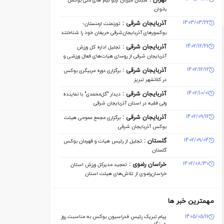
تهران :
سبلان میزبان اردو تیم های ملی بوکس
بانوان
1403/03/22
آذربایجان شرقی :
تورنمنت ارمنستان؛
بوکسورهای آذربایجان‌شرقی حریفان خود را شناختند
1402/12/26
آذربایجان شرقی :
تجلیل اداره کل ورزش
آذربایجان ‌شرقی از روسای هیات‌های فعال ورزشی و
مدال‌آوران
1402/12/12
آذربایجان شرقی :
برگزاری دوره مربیگری بوکس
در کلانشهر تبریز
1402/10/01
آذربایجان شرقی :
دیدار "گل‌محمدی" با نماینده
ولی فقیه در استان آذربایجان شرقی
1402/09/12
آذربایجان شرقی :
برگزاری مجمع عمومی هیئت
بوکس آذربایجان شرقی
1402/09/04
گلستان :
تجلیل از رئیس هیات و قهرمان بوکس
گلستان
1402/08/30
خراسان رضوی :
تمجید مدیرکل ورزش استان
خراسان‌رضوی از تلاش‌های هیئت استان
مهمترین خبر ها
1405/05/16
پیام تبریک رئیس فدراسیون بوکس به مناسبت روز