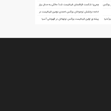
چهار تیم در رده بندی و فینال
از بوکس
چمی‌پا شکست قزاقستان فینالیست شد/ مالکی به مدال برنز
 دنیا مالی
آسیا رسید
ادامه درخشش نوجوانان بوکس،احمدی دومین فینالیست در
آسیا
/دنیا
پیشه ور اولین فینالیست بوکس نونهالان در قهرمانی آسیا