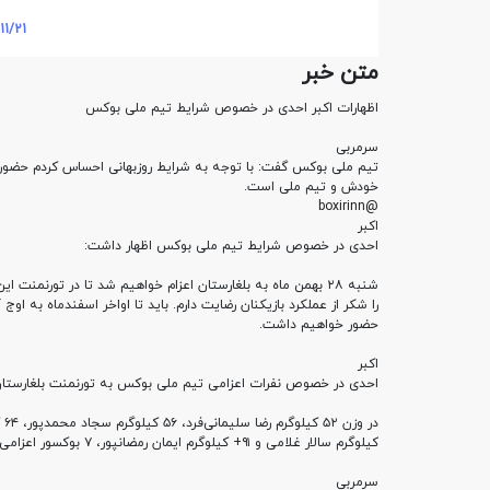
11/21
متن خبر
اظهارات اکبر احدی در خصوص شرایط تیم ملی بوکس
سرمربی
تیم ملی بوکس گفت: با توجه به شرایط روزبهانی احساس کردم حضور ا
خودش و تیم ملی است
.
@boxirinn
اکبر
احدی در خصوص شرایط تیم ملی بوکس اظهار داشت
:
شنبه
۲۸
بهمن ماه به بلغارستان اعزام خواهیم شد تا در تورنمنت ا
را شکر از عملکرد بازیکنان رضایت دارم. باید تا اواخر اسفندماه به او
حضور خواهیم داشت
.
اکبر
احدی در خصوص نفرات اعزامی تیم ملی بوکس به تورنمنت بلغارستان
در وزن
۵۲
کیلوگرم رضا سلیمانی‌فرد،
۵۶
کیلوگرم سجاد محمدپور،
۶۴
ک
کیلوگرم سالار غلامی و
۹۱+
کیلوگرم ایمان رمضانپور،
۷
بوکسور اعزامی 
سرمربی