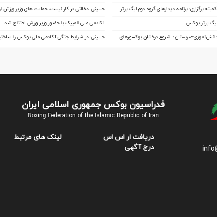
به نیمه‌نهایی
روز خبرنگار
میته برگزاری؛ برنامه دیدارهای گروه دوم لیگ برتر
حسینی: دخالتی در کار نیست، حمایت های وزیر ورزش 
بی سابقه است/بوکس بعد از ۸۵ سال با حمایت
لیگ برتر بوکس
آکادمی ملی المپیک با حضور وزیر ورزش افتتاح شد
صاحب خانه می شود
دانش‌آموزی-صربستان؛ شروع درخشان بوکسورهای
حسینی: در شرایط جنگی آکادمی ملی بوکس را ساختیم
 سه پیروزی
مالی واقعا نگاه حمایتی از بوکس دارد
فدراسیون بوکس جمهوری اسلامی ایران
Boxing Federation of the Islamic Republic of Iran
دریافت ار اس اس
لینک های مرتبط
درج آگهی
info