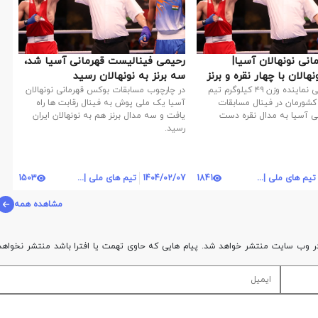
نی نونهالان آسیا|
رحیمی فینالیست قهرمانی آسیا شد،
الان با چهار نقره و برنز
سه برنز به نونهالان رسید
مرتضی رحیمی نماینده وزن ۴۹ کیلوگرم تیم
در چارچوب مسابقات بوکس قهرمانی نونهالان
 کشورمان در فینال مسابقات
آسیا یک ملی پوش به فینال رقابت ها راه
ی آسیا به مدال نقره دست
یافت و سه مدال برنز هم به نونهالان ایران
رسید.
تیم های ملی | روابط عمومی
1841
1404/02/07
تیم های ملی | روابط عمومی
1503
مشاهده همه
ر وب سایت منتشر خواهد شد. پیام هایی که حاوی تهمت یا افترا باشد منتشر نخواهد