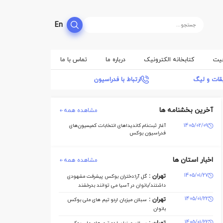
En
فیت
کتابخانه الکترونیک
درباره ما
تماس با ما
بقات و لیگ
ارتباط با فدراسیون
آخرین بخشنامه ها
مشاهده همه
1405/02/09
آغاز ثبت‌نام کاندیداهای انتخابات کمیسیون‌های
فدراسیون بوکس
اخبار استان ها
مشاهده همه
1405/01/27
تهران :
گل آرا:دختران بوکس پیشرفت مشهودی
داشتند/بانوان در آسیا می توانند بدرخشند
1405/01/22
تهران :
سبلان میزبان اردو تیم های ملی بوکس
بانوان
1405/01/22