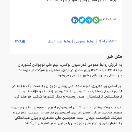
تورنمنت بین المللی راهی کشور چین خواهد شد.
اشتراک گذاری:
1404/05/22
روابط عمومی | روابط بین الملل
1668
متن خبر
به گزارش روابط عمومی فدراسیون بوکس، تیم ملی نوجوانان کشورمان
جمعه ۲۴ مرداد ۱۴۰۴ برای حضور در اردوی مشترک و شرکت در تورنمنت
بین‌المللی چین، راهی شهر ارومچی می‌شود.
بر اساس برنامه‌ریزی انجام‌شده، ملی‌پوشان نوجوان به مدت یک هفته در
اردوی تمرینی مشترک با تیم‌هایی از کشورهای ازبکستان، قزاقستان،
تاجیکستان، ترکمنستان، هند، روسیه و دیگر کشورها شرکت خواهند کرد.
ترکیب بوکسورهای اعزامی شامل امیرمهدی اکبری مقصودی، متین چمن‌پا،
فرهود قربانی، فرزان احمدی‌افزادی، امیرمهدی فتاحیان، امیرعلی محرابی و
مهرشاد شرافتمند دیمان است. همچنین علی مظاهری و بیژن عبدالملکی
به عنوان مربی، تیم ملی نوجوانان را در این سفر همراهی می‌کنند.