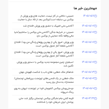
مهمترین خبر ها
1405/05/11
حسینی: دخالتی در کار نیست، حمایت های وزیر ورزش از
بوکس بی سابقه است/بوکس بعد از ۸۵ سال با حمایت
دنیا مالی صاحب خانه می شود
1405/05/07
آکادمی ملی المپیک با حضور وزیر ورزش افتتاح شد
1405/05/07
حسینی: در شرایط جنگی آکادمی ملی بوکس را ساختیم/دنیا
مالی واقعا نگاه حمایتی از بوکس دارد
1405/05/07
وزیر ورزش: امروز یکی از بهترین روزهای زندگی من بود/ افتتاح
آکادمی نقطه آغاز تحول بوکس است
1405/05/07
وزیر ورزش: امروز یکی از بهترین روزهای زندگی من بود/ افتتاح
آکادمی نقطه آغاز تحول بوکس است
1405/05/07
اسبقیان: زمین مجموعه جدید بوکس با دستور وزیر ورزش
تأمین شد
1405/05/03
شاهکار ملک‌ خطابی؛ طلای ناب با شکست قهرمان جهان
1405/05/02
ملک‌ خطابی در یک قدمی طلای تورنمنت بین‌المللی ارمنستان/
محمدنژاد به مدال برنز رسید
1405/05/01
دو ملی‌پوش بوکس کشورمان فردا در تورنمنت ایروان به روی
رینگ می‌روند
1405/04/29
قرعه‌ کشی جام نخبگان بوکس ارمنستان برگزار شد؛ ملی‌
پوشان ایران حریفان خود را شناختند