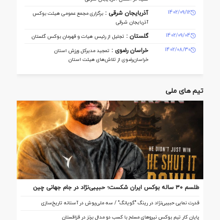
1402/09/12
آذربایجان شرقی :
برگزاری مجمع عمومی هیئت بوکس
آذربایجان شرقی
1402/09/04
گلستان :
تجلیل از رئیس هیات و قهرمان بوکس گلستان
1402/08/30
خراسان رضوی :
تمجید مدیرکل ورزش استان
خراسان‌رضوی از تلاش‌های هیئت استان
تیم های ملی
طلسم ۳۰ ساله بوکس ایران شکست؛ حبیبی‌نژاد در جام جهانی چین
تاریخ‌ساز شد
قدرت نمایی حبیبی‌نژاد در رینگ "گویانگ" / سه ملی‌پوش در آستانه تاریخ‌سازی
پایان کار تیم بوکس نیروهای مسلح با کسب دو مدال برنز در قزاقستان