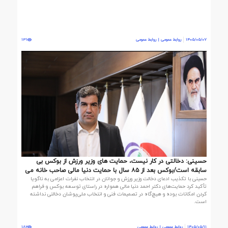
1405/05/07
روابط عمومی | روابط عمومی
131
حسینی: دخالتی در کار نیست، حمایت های وزیر ورزش از بوکس بی
سابقه است/بوکس بعد از ۸۵ سال با حمایت دنیا مالی صاحب خانه می
حسینی با تکذیب ادعای دخالت وزیر ورزش و جوانان در انتخاب نفرات اعزامی به ناگویا
شود
تأکید کرد حمایت‌های دکتر احمد دنیا مالی همواره در راستای توسعه بوکس و فراهم
کردن امکانات بوده و هیچ‌گاه در تصمیمات فنی و انتخاب ملی‌پوشان دخالتی نداشته
است.
1405/05/11
روابط عمومی | روابط عمومی
182