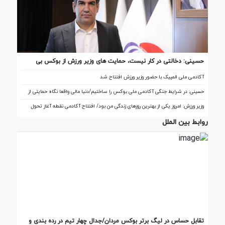
حسینی: دخالتی در کار نیست، حمایت های وزیر ورزش از بوکس بی
سابقه است/بوکس بعد از ۸۵ سال با حمایت دنیا مالی صاحب خانه می
آکادمی ملی المپیک با حضور وزیر ورزش افتتاح شد
شود
حسینی: در شرایط جنگی آکادمی ملی بوکس را ساختیم/دنیا مالی واقعا نگاه حمایتی از
بوکس دارد
وزیر ورزش: امروز یکی از بهترین روزهای زندگی من بود/ افتتاح آکادمی نقطه آغاز تحول
بوکس است
روابط بین الملل
تقابل‌ حساس در لیگ برتر بوکس مردان/جدال چهار تیم در رده بندی و