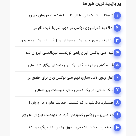
پر بازدید ترین خبر ها
1
شاهکار ملک‌ خطابی؛ طلای ناب با شکست قهرمان جهان
2
اطلاعیه فدراسیون بوکس در مورد شرایط ثبت نام در
کمیسیون ها
3
اعزام تیم ‌های ملی بوکس جوانان و بزرگسالان بوکس به اردوی
مشترک ازبکستان
4
تیم ملی بوکس ایران راهی تورنمنت بین‌المللی ایروان شد
5
قرعه‌ کشی جام نخبگان بوکس ارمنستان برگزار شد؛ ملی‌
پوشان ایران حریفان خود را شناختند
6
آغاز اردوی آماده‌سازی تیم ملی بوکس زنان برای حضور در
بازی‌های آسیایی ناگویا
7
ملک‌ خطابی در یک قدمی طلای تورنمنت بین‌المللی
ارمنستان/ محمدنژاد به مدال برنز رسید
8
حسینی: دخالتی در کار نیست، حمایت های وزیر ورزش از
بوکس بی سابقه است/بوکس بعد از ۸۵ سال با حمایت دنیا
مالی صاحب خانه می شود
9
دو ملی‌پوش بوکس کشورمان فردا در تورنمنت ایروان به روی
رینگ می‌روند
10
اسبقیان: ساخت آکادمی مجهز بوکس، کار بزرگی بود که
حسینی برای این رشته انجام داد