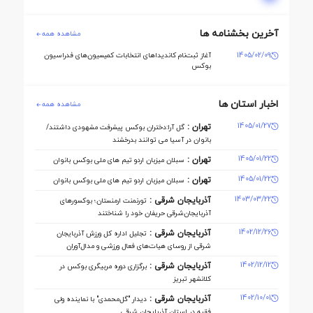
کمیسیون ها
آخرین بخشنامه ها
مشاهده همه
1405/02/09
آغاز ثبت‌نام کاندیداهای انتخابات کمیسیون‌های فدراسیون
بوکس
اخبار استان ها
مشاهده همه
1405/01/27
تهران :
گل آرا:دختران بوکس پیشرفت مشهودی داشتند/
بانوان در آسیا می توانند بدرخشند
1405/01/22
تهران :
سبلان میزبان اردو تیم های ملی بوکس بانوان
1405/01/22
تهران :
سبلان میزبان اردو تیم های ملی بوکس بانوان
1403/03/22
آذربایجان شرقی :
تورنمنت ارمنستان؛ بوکسورهای
آذربایجان‌شرقی حریفان خود را شناختند
1402/12/26
آذربایجان شرقی :
تجلیل اداره کل ورزش آذربایجان
‌شرقی از روسای هیات‌های فعال ورزشی و مدال‌آوران
1402/12/12
آذربایجان شرقی :
برگزاری دوره مربیگری بوکس در
کلانشهر تبریز
1402/10/01
آذربایجان شرقی :
دیدار "گل‌محمدی" با نماینده ولی
فقیه در استان آذربایجان شرقی