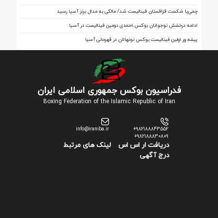
فینال
چمی‌پا شکست قزاقستان فینالیست شد/ مالکی به مدال برنز آسیا رسید
ادامه درخشش نوجوانان بوکس،احمدی دومین فینالیست در آسیا
پیشه ور اولین فینالیست بوکس نونهالان در قهرمانی آسیا
فدراسیون بوکس جمهوری اسلامی ایران
Boxing Federation of the Islamic Republic of Iran
info@iraniba.ir
+982188843552
+982188830809
دریافت ار اس اس
لینک های مرتبط
درج آگهی