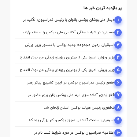
پر بازدید ترین خبر ها
1
دیدار ملی‌پوشان بوکس بانوان با رئیس فدراسیون؛ تأکید بر
حمایت از مسیر آماده‌ سازی برای بازی‌های آسیایی ناگویا
2
حسینی: در شرایط جنگی آکادمی ملی بوکس را ساختیم/دنیا
مالی واقعا نگاه حمایتی از بوکس دارد
3
اسبقیان: زمین مجموعه جدید بوکس با دستور وزیر ورزش
تأمین شد
4
وزیر ورزش: امروز یکی از بهترین روزهای زندگی من بود/ افتتاح
آکادمی نقطه آغاز تحول بوکس است
5
وزیر ورزش: امروز یکی از بهترین روزهای زندگی من بود/ افتتاح
آکادمی نقطه آغاز تحول بوکس است
6
حضور رئیس فدراسیون بوکس در آیین تشییع پیکر رهبر
شهید انقلاب
7
آغاز اردوی آماده‌سازی تیم ملی بوکس زنان برای حضور در
بازی‌های آسیایی ناگویا
8
فخفوری رئیس هیات بوکس استان زنجان شد
9
اسبقیان: ساخت آکادمی مجهز بوکس، کار بزرگی بود که
حسینی برای این رشته انجام داد
10
اطلاعیه فدراسیون بوکس در مورد شرایط ثبت نام در