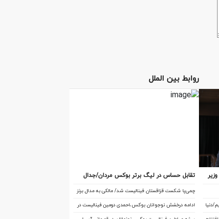
روابط بین الملل
زیر
تقابل‌ حساس در لیگ برتر بوکس مردان/جدال
ورزش از بوکس بی سابقه است/بوکس بعد از ۸۵
چهار تیم در رده بندی و فینال
چمی‌پا شکست قزاقستان فینالیست شد/ مالکی به مدال برنز
ود
آسیا رسید
/دنیا
ادامه درخشش نوجوانان بوکس،احمدی دومین فینالیست در
آسیا