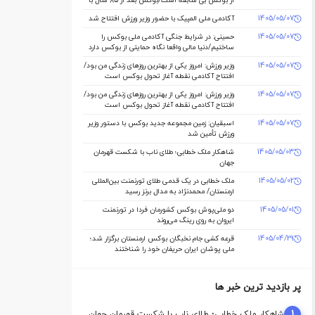
از بوکس بی سابقه است/بوکس بعد از ۸۵ سال با
حمایت دنیا مالی صاحب خانه می شود
1405/05/07
آکادمی ملی المپیک با حضور وزیر ورزش افتتاح شد
1405/05/07
حسینی: در شرایط جنگی آکادمی ملی بوکس را
ساختیم/دنیا مالی واقعا نگاه حمایتی از بوکس دارد
1405/05/07
وزیر ورزش: امروز یکی از بهترین روزهای زندگی من بود/
افتتاح آکادمی نقطه آغاز تحول بوکس است
1405/05/07
وزیر ورزش: امروز یکی از بهترین روزهای زندگی من بود/
افتتاح آکادمی نقطه آغاز تحول بوکس است
1405/05/07
اسبقیان: زمین مجموعه جدید بوکس با دستور وزیر
ورزش تأمین شد
1405/05/03
شاهکار ملک‌ خطابی؛ طلای ناب با شکست قهرمان
جهان
1405/05/02
ملک‌ خطابی در یک قدمی طلای تورنمنت بین‌المللی
ارمنستان/ محمدنژاد به مدال برنز رسید
1405/05/01
دو ملی‌پوش بوکس کشورمان فردا در تورنمنت
ایروان به روی رینگ می‌روند
1405/04/29
قرعه‌ کشی جام نخبگان بوکس ارمنستان برگزار شد؛
ملی‌ پوشان ایران حریفان خود را شناختند
پر بازدید ترین خبر ها
1
شاهکار ملک‌ خطابی؛ طلای ناب با شکست قهرمان جهان