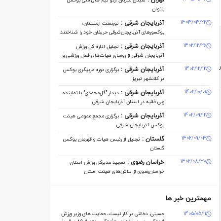
تهران :
سبلان میزبان اردو تیم های ملی بوکس
بانوان
1403/03/22
آذربایجان شرقی :
تورنمنت ارمنستان؛
بوکسورهای آذربایجان‌شرقی حریفان خود را شناختند
1402/12/26
آذربایجان شرقی :
تجلیل اداره کل ورزش
آذربایجان ‌شرقی از روسای هیات‌های فعال ورزشی و
مدال‌آوران
ر
1402/12/12
آذربایجان شرقی :
برگزاری دوره مربیگری بوکس
در کلانشهر تبریز
1402/10/01
آذربایجان شرقی :
دیدار "گل‌محمدی" با نماینده
ولی فقیه در استان آذربایجان شرقی
1402/09/12
آذربایجان شرقی :
برگزاری مجمع عمومی هیئت
بوکس آذربایجان شرقی
1402/09/04
گلستان :
تجلیل از رئیس هیات و قهرمان بوکس
گلستان
1402/08/30
خراسان رضوی :
تمجید مدیرکل ورزش استان
خراسان‌رضوی از تلاش‌های هیئت استان
مهمترین خبر ها
1405/05/11
حسینی: دخالتی در کار نیست، حمایت های وزیر ورزش