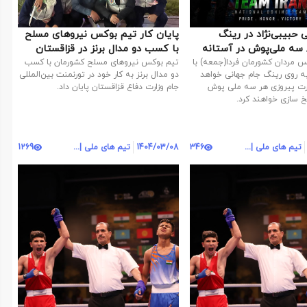
نمایی حبیبی‌نژاد در رینگ
پایان کار تیم بوکس نیروهای مسلح
"گویانگ" / سه ملی‌پوش در آستانه
با کسب دو مدال برنز در قزاقستان
 مردان کشورمان فردا(جمعه) با
تیم بوکس نیروهای مسلح کشورمان با کسب
سه نماینده به روی رینگ جام جهانی خواهد
دو مدال برنز به کار خود در تورنمنت بین‌المللی
رت پیروزی هر سه ملی پوش
جام وزارت دفاع قزاقستان پایان داد.
خ سازی خواهند کرد.
تیم های ملی | روابط عمومی
346
1404/03/08
تیم های ملی | روابط عمومی
1269