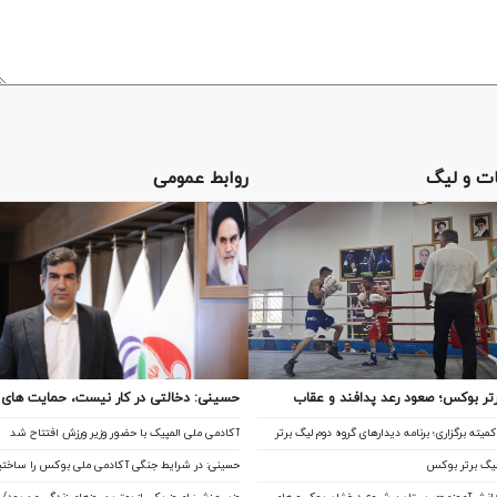
ت و لیگ
روابط عمومی
تر بوکس؛ صعود رعد پدافند و عقاب
حسینی: دخالتی در کار نیست، حمایت های و
به نیمه‌نهایی
میته برگزاری؛ برنامه دیدارهای گروه دوم لیگ برتر
آکادمی ملی المپیک با حضور وزیر ورزش افتتاح شد
سال با حمایت دنیا مالی صاحب خانه می ش
لیگ برتر بوکس
حسینی: در شرایط جنگی آکادمی ملی بوکس را ساختیم
مالی واقعا نگاه حمایتی از بوکس دارد