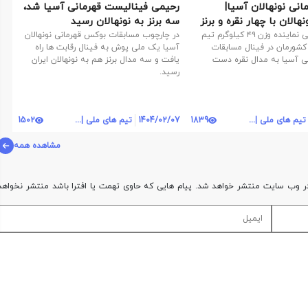
نی نونهالان آسیا|
رحیمی فینالیست قهرمانی آسیا شد،
الان با چهار نقره و برنز
سه برنز به نونهالان رسید
مرتضی رحیمی نماینده وزن ۴۹ کیلوگرم تیم
در چارچوب مسابقات بوکس قهرمانی نونهالان
 کشورمان در فینال مسابقات
آسیا یک ملی پوش به فینال رقابت ها راه
ی آسیا به مدال نقره دست
یافت و سه مدال برنز هم به نونهالان ایران
رسید.
تیم های ملی | روابط عمومی
1839
1404/02/07
تیم های ملی | روابط عمومی
1502
مشاهده همه
ر وب سایت منتشر خواهد شد. پیام هایی که حاوی تهمت یا افترا باشد منتشر نخواهد