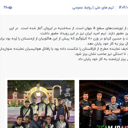
1404/
تیم های ملی | روابط عمومی
990
به گزارش روابط‌عمومی فدراسیون بوکس؛ مسابقات ارمنستان که یکی از تورنمنت‌های سطح A جهان است، از سه‌شنبه در ایروان آغاز ‌شده است. در این
امروز جمعه تیم امید کشورمان دو نماینده در مرحله نیمه‌نهایی داشت و حسین کردلو در وزن ۸۰ کیلوگرم که پیش از این هاکوبیان از ارمنستان را بُرده بود براب
 برنز به کار خود پایان دهد.
 علی‌دیار عبدالله‌یف نماینده مطرح از قزاقستان را شکست داده بود با رافائل هوانیسیان نماینده عنوان‌دار
 تا استکی نیز صاحب نشان برنز شود.