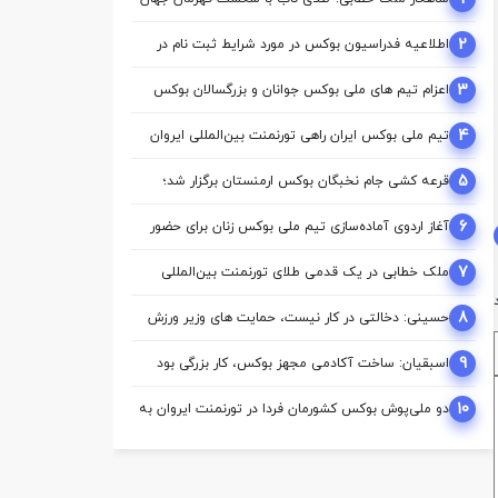
2
اطلاعیه فدراسیون بوکس در مورد شرایط ثبت نام در
کمیسیون ها
3
اعزام تیم ‌های ملی بوکس جوانان و بزرگسالان بوکس
به اردوی مشترک ازبکستان
4
تیم ملی بوکس ایران راهی تورنمنت بین‌المللی ایروان
شد
5
قرعه‌ کشی جام نخبگان بوکس ارمنستان برگزار شد؛
ملی‌ پوشان ایران حریفان خود را شناختند
6
آغاز اردوی آماده‌سازی تیم ملی بوکس زنان برای حضور
در بازی‌های آسیایی ناگویا
7
ملک‌ خطابی در یک قدمی طلای تورنمنت بین‌المللی
ارمنستان/ محمدنژاد به مدال برنز رسید
8
حسینی: دخالتی در کار نیست، حمایت های وزیر ورزش
از بوکس بی سابقه است/بوکس بعد از ۸۵ سال با
حمایت دنیا مالی صاحب خانه می شود
9
اسبقیان: ساخت آکادمی مجهز بوکس، کار بزرگی بود
که حسینی برای این رشته انجام داد
10
دو ملی‌پوش بوکس کشورمان فردا در تورنمنت ایروان به
روی رینگ می‌روند