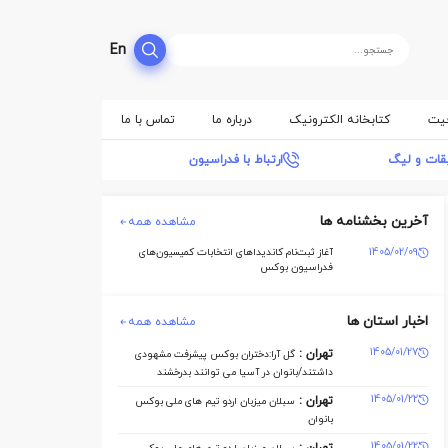
En
فیت
کتابخانه الکترونیک
درباره ما
تماس با ما
بقات و لیگ
ارتباط با فدراسیون
آخرین بخشنامه ها
مشاهده همه
1405/02/09
آغاز ثبت‌نام کاندیداهای انتخابات کمیسیون‌های
فدراسیون بوکس
اخبار استان ها
مشاهده همه
1405/01/27
تهران :
گل آرا:دختران بوکس پیشرفت مشهودی
داشتند/بانوان در آسیا می توانند بدرخشند
1405/01/22
تهران :
سبلان میزبان اردو تیم های ملی بوکس
بانوان
1405/01/22