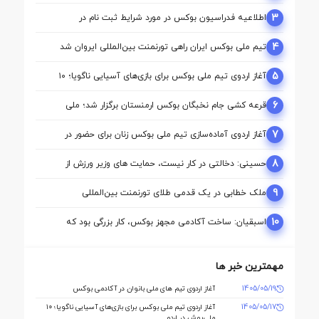
مشترک ازبکستان
3
اطلاعیه فدراسیون بوکس در مورد شرایط ثبت نام در
کمیسیون ها
4
تیم ملی بوکس ایران راهی تورنمنت بین‌المللی ایروان شد
5
آغاز اردوی تیم ملی بوکس برای بازی‌های آسیایی ناگویا؛ ۱۰
ملی‌پوش در اردو
6
قرعه‌ کشی جام نخبگان بوکس ارمنستان برگزار شد؛ ملی‌
پوشان ایران حریفان خود را شناختند
7
آغاز اردوی آماده‌سازی تیم ملی بوکس زنان برای حضور در
بازی‌های آسیایی ناگویا
8
حسینی: دخالتی در کار نیست، حمایت های وزیر ورزش از
بوکس بی سابقه است/بوکس بعد از ۸۵ سال با حمایت دنیا
مالی صاحب خانه می شود
9
ملک‌ خطابی در یک قدمی طلای تورنمنت بین‌المللی
ارمنستان/ محمدنژاد به مدال برنز رسید
10
اسبقیان: ساخت آکادمی مجهز بوکس، کار بزرگی بود که
حسینی برای این رشته انجام داد
مهمترین خبر ها
1405/05/19
آغاز اردوی تیم‌ های ملی بانوان در آکادمی بوکس
1405/05/17
آغاز اردوی تیم ملی بوکس برای بازی‌های آسیایی ناگویا؛ ۱۰
ملی‌پوش در اردو