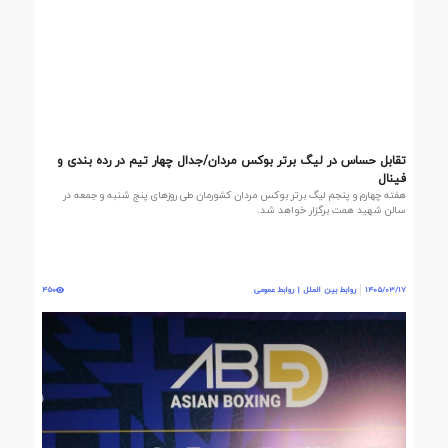
تقابل‌ حساس در لیگ برتر بوکس مردان/جدال چهار تیم در رده بندی و
فینال
هفته چهارم و پنجم لیگ برتر بوکس مردان کشورمان طی روزهای پنج شنبه و جمعه در
سالن شهید همت برگزار خواهد شد.
1405/03/17
روابط بین الملل | روابط عمومی
450