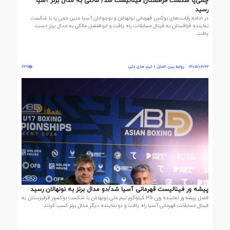
چمی‌پا شکست قزاقستان فینالیست شد/ مالکی به مدال برنز آسیا
رسید
در ادامه رقابت‌های بوکس قهرمانی نونهالان و نوجوانان آسیا متین جمی پا با شکست
نماینده قزاقستان به فینال مسابقات راه یافت و ابوالفضل مالکی به مدال برنز دست
یافت.
1405/02/22
روابط بین الملل | تیم های ملی
267
پیشه ور فینالیست قهرمانی آسیا شد/دو مدال برنز به نونهالان رسید
فضل پیشه ور نماینده وزن ۳۵ کیلوگرم تیم ملی نونهالان با شکست بوکسور قرقیزستان به
فینال مسابقات قهرمانی آسیا راه یافت و دو نماینده دیگر مدال برنز کسب کردند.