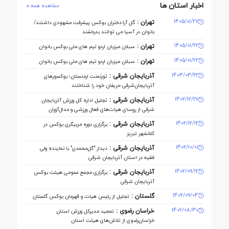
اخبار استان ها
مشاهده همه
1405/01/27
تهران :
گل آرا:دختران بوکس پیشرفت مشهودی داشتند/
بانوان در آسیا می توانند بدرخشند
1405/01/22
تهران :
سبلان میزبان اردو تیم های ملی بوکس بانوان
1405/01/22
تهران :
سبلان میزبان اردو تیم های ملی بوکس بانوان
1403/03/22
آذربایجان شرقی :
تورنمنت ارمنستان؛ بوکسورهای
آذربایجان‌شرقی حریفان خود را شناختند
1402/12/26
آذربایجان شرقی :
تجلیل اداره کل ورزش آذربایجان
‌شرقی از روسای هیات‌های فعال ورزشی و مدال‌آوران
1402/12/12
آذربایجان شرقی :
برگزاری دوره مربیگری بوکس در
کلانشهر تبریز
1402/10/01
آذربایجان شرقی :
دیدار "گل‌محمدی" با نماینده ولی
فقیه در استان آذربایجان شرقی
1402/09/12
آذربایجان شرقی :
برگزاری مجمع عمومی هیئت بوکس
آذربایجان شرقی
1402/09/04
گلستان :
تجلیل از رئیس هیات و قهرمان بوکس گلستان
1402/08/30
خراسان رضوی :
تمجید مدیرکل ورزش استان
خراسان‌رضوی از تلاش‌های هیئت استان