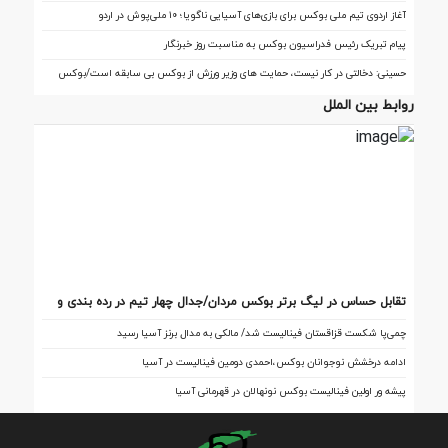
آغاز اردوی تیم ملی بوکس برای بازی‌های آسیایی ناگویا؛ ۱۰ ملی‌پوش در اردو
پیام تبریک رئیس فدراسیون بوکس به مناسبت روز خبرنگار
حسینی: دخالتی در کار نیست، حمایت های وزیر ورزش از بوکس بی سابقه است/بوکس
بعد از ۸۵ سال با حمایت دنیا مالی صاحب خانه می شود
روابط بین الملل
تقابل‌ حساس در لیگ برتر بوکس مردان/جدال چهار تیم در رده بندی و
فینال
چمی‌پا شکست قزاقستان فینالیست شد/ مالکی به مدال برنز آسیا رسید
ادامه درخشش نوجوانان بوکس،احمدی دومین فینالیست در آسیا
پیشه ور اولین فینالیست بوکس نونهالان در قهرمانی آسیا