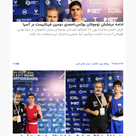
ادامه درخشش نوجوانان بوکس،احمدی دومین فینالیست در آسیا
فرزان احمدی نماینده وزن ۷۰ کیلوگرم تیم ملی نوجوانان پسران کشورمان در نیمه نهایی
قهرمانی آسیا با شکست بوکسور کره جنوبی به فینال این مسابقات راه یافت.
1405/02/22
روابط بین الملل | تیم های ملی
205