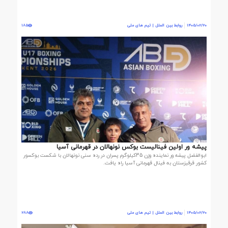
1405/02/20
روابط بین الملل | تیم های ملی
185
پیشه ور اولین فینالیست بوکس نونهالان در قهرمانی آسیا
ابوالفضل پیشه ور نماینده وزن 35کیلوگرم پسران در رده سنی نونهالان با شکست بوکسور
کشور قرقیزستان به فینال قهرمانی آسیا راه یافت.
1405/02/20
روابط بین الملل | تیم های ملی
288