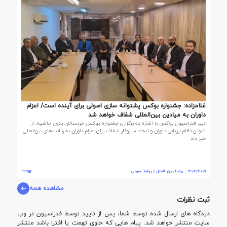
غلامزاده: جشنواره بوکس پشتوانه سازی اصولی برای آینده است/ اعزام
داوران به میادین بین‌المللی شفاف خواهد شد
دبیر فدراسیون بوکس با اشاره به برگزاری جشنواره بوکس خردسالان بدون حاشیه، از
تدوین نظام ارزیابی داوران و ایجاد سازوکار شفاف برای اعزام داوران به رقابت‌های بین‌المللی
خبر داد
1404/11/09
روابط بین الملل | روابط عمومی
222
مشاهده همه
ثبت نظرات
دیدگاه های ارسال شده توسط شما، پس از تایید توسط فدراسيون در وب
سایت منتشر خواهد شد. پیام هایی که حاوی تهمت یا افترا باشد منتشر