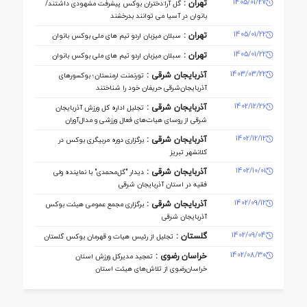
1405/01/27
تهران :
گل آرا:دختران بوکس پیشرفت مشهودی داشتند/
بانوان در آسیا می توانند بدرخشند
1405/01/22
تهران :
سبلان میزبان اردو تیم های ملی بوکس بانوان
1405/01/22
تهران :
سبلان میزبان اردو تیم های ملی بوکس بانوان
1403/03/22
آذربایجان شرقی :
تورنمنت ارمنستان؛ بوکسورهای
آذربایجان‌شرقی حریفان خود را شناختند
1402/12/26
آذربایجان شرقی :
تجلیل اداره کل ورزش آذربایجان
‌شرقی از روسای هیات‌های فعال ورزشی و مدال‌آوران
1402/12/12
آذربایجان شرقی :
برگزاری دوره مربیگری بوکس در
کلانشهر تبریز
1402/10/01
آذربایجان شرقی :
دیدار "گل‌محمدی" با نماینده ولی
فقیه در استان آذربایجان شرقی
1402/09/12
آذربایجان شرقی :
برگزاری مجمع عمومی هیئت بوکس
آذربایجان شرقی
1402/09/04
گلستان :
تجلیل از رئیس هیات و قهرمان بوکس گلستان
1402/08/30
خراسان رضوی :
تمجید مدیرکل ورزش استان
خراسان‌رضوی از تلاش‌های هیئت استان