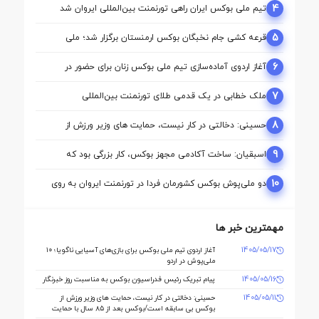
4
تیم ملی بوکس ایران راهی تورنمنت بین‌المللی ایروان شد
5
قرعه‌ کشی جام نخبگان بوکس ارمنستان برگزار شد؛ ملی‌
پوشان ایران حریفان خود را شناختند
6
آغاز اردوی آماده‌سازی تیم ملی بوکس زنان برای حضور در
بازی‌های آسیایی ناگویا
7
ملک‌ خطابی در یک قدمی طلای تورنمنت بین‌المللی
ارمنستان/ محمدنژاد به مدال برنز رسید
8
حسینی: دخالتی در کار نیست، حمایت های وزیر ورزش از
بوکس بی سابقه است/بوکس بعد از ۸۵ سال با حمایت دنیا
مالی صاحب خانه می شود
9
اسبقیان: ساخت آکادمی مجهز بوکس، کار بزرگی بود که
حسینی برای این رشته انجام داد
10
دو ملی‌پوش بوکس کشورمان فردا در تورنمنت ایروان به روی
رینگ می‌روند
مهمترین خبر ها
1405/05/17
آغاز اردوی تیم ملی بوکس برای بازی‌های آسیایی ناگویا؛ ۱۰
ملی‌پوش در اردو
1405/05/16
پیام تبریک رئیس فدراسیون بوکس به مناسبت روز خبرنگار
1405/05/11
حسینی: دخالتی در کار نیست، حمایت های وزیر ورزش از
بوکس بی سابقه است/بوکس بعد از ۸۵ سال با حمایت