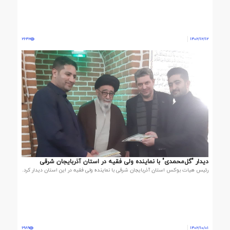
2642
1402/12/12
دیدار "گل‌محمدی" با نماینده ولی فقیه در استان آذربایجان شرقی
رئیس هیات بوکس استان آذربایجان شرقی با نماینده ولی فقیه در این استان دیدار کرد.
6989
1402/10/01