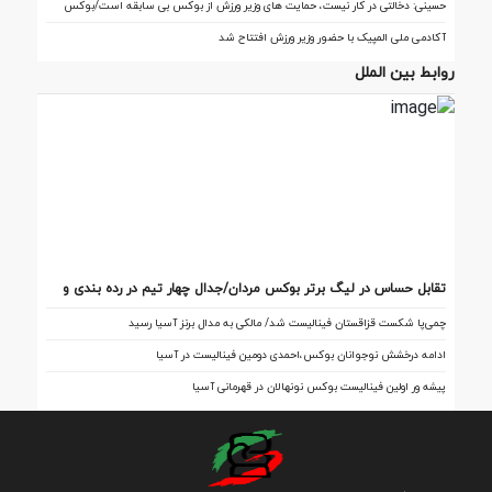
حسینی: دخالتی در کار نیست، حمایت های وزیر ورزش از بوکس بی سابقه است/بوکس
بعد از ۸۵ سال با حمایت دنیا مالی صاحب خانه می شود
آکادمی ملی المپیک با حضور وزیر ورزش افتتاح شد
روابط بین الملل
تقابل‌ حساس در لیگ برتر بوکس مردان/جدال چهار تیم در رده بندی و
فینال
چمی‌پا شکست قزاقستان فینالیست شد/ مالکی به مدال برنز آسیا رسید
ادامه درخشش نوجوانان بوکس،احمدی دومین فینالیست در آسیا
پیشه ور اولین فینالیست بوکس نونهالان در قهرمانی آسیا