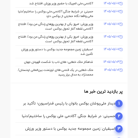
دنیا مالی صاحب خانه می شود
1405/05/07
آکادمی ملی المپیک با حضور وزیر ورزش افتتاح شد
1405/05/07
حسینی: در شرایط جنگی آکادمی ملی بوکس را ساختیم/دنیا
مالی واقعا نگاه حمایتی از بوکس دارد
1405/05/07
وزیر ورزش: امروز یکی از بهترین روزهای زندگی من بود/ افتتاح
آکادمی نقطه آغاز تحول بوکس است
1405/05/07
وزیر ورزش: امروز یکی از بهترین روزهای زندگی من بود/ افتتاح
آکادمی نقطه آغاز تحول بوکس است
1405/05/07
اسبقیان: زمین مجموعه جدید بوکس با دستور وزیر ورزش
تأمین شد
1405/05/03
شاهکار ملک‌ خطابی؛ طلای ناب با شکست قهرمان جهان
1405/05/02
ملک‌ خطابی در یک قدمی طلای تورنمنت بین‌المللی ارمنستان/
محمدنژاد به مدال برنز رسید
پر بازدید ترین خبر ها
1
دیدار ملی‌پوشان بوکس بانوان با رئیس فدراسیون؛ تأکید بر
حمایت از مسیر آماده‌ سازی برای بازی‌های آسیایی ناگویا
2
حسینی: در شرایط جنگی آکادمی ملی بوکس را ساختیم/دنیا
مالی واقعا نگاه حمایتی از بوکس دارد
3
اسبقیان: زمین مجموعه جدید بوکس با دستور وزیر ورزش
تأمین شد