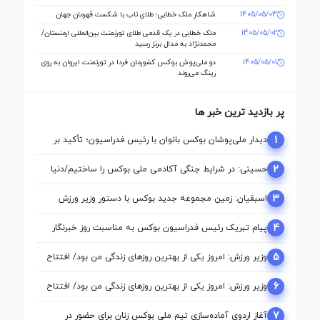
1405/05/03
شاهکار ملک‌ خطابی؛ طلای ناب با شکست قهرمان جهان
1405/05/02
ملک‌ خطابی در یک قدمی طلای تورنمنت بین‌المللی ارمنستان/
محمدنژاد به مدال برنز رسید
1405/05/01
دو ملی‌پوش بوکس کشورمان فردا در تورنمنت ایروان به روی
رینگ می‌روند
پر بازدید ترین خبر ها
1
دیدار ملی‌پوشان بوکس بانوان با رئیس فدراسیون؛ تأکید بر
حمایت از مسیر آماده‌ سازی برای بازی‌های آسیایی ناگویا
2
حسینی: در شرایط جنگی آکادمی ملی بوکس را ساختیم/دنیا
مالی واقعا نگاه حمایتی از بوکس دارد
3
اسبقیان: زمین مجموعه جدید بوکس با دستور وزیر ورزش
تأمین شد
4
پیام تبریک رئیس فدراسیون بوکس به مناسبت روز خبرنگار
5
وزیر ورزش: امروز یکی از بهترین روزهای زندگی من بود/ افتتاح
آکادمی نقطه آغاز تحول بوکس است
6
وزیر ورزش: امروز یکی از بهترین روزهای زندگی من بود/ افتتاح
آکادمی نقطه آغاز تحول بوکس است
7
آغاز اردوی آماده‌سازی تیم ملی بوکس زنان برای حضور در