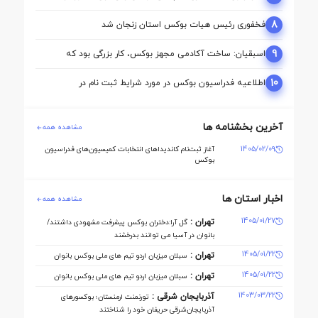
بازی‌های آسیایی ناگویا
8
فخفوری رئیس هیات بوکس استان زنجان شد
9
اسبقیان: ساخت آکادمی مجهز بوکس، کار بزرگی بود که
حسینی برای این رشته انجام داد
10
اطلاعیه فدراسیون بوکس در مورد شرایط ثبت نام در
کمیسیون ها
آخرین بخشنامه ها
مشاهده همه
1405/02/09
آغاز ثبت‌نام کاندیداهای انتخابات کمیسیون‌های فدراسیون
بوکس
اخبار استان ها
مشاهده همه
1405/01/27
تهران :
گل آرا:دختران بوکس پیشرفت مشهودی داشتند/
بانوان در آسیا می توانند بدرخشند
1405/01/22
تهران :
سبلان میزبان اردو تیم های ملی بوکس بانوان
1405/01/22
تهران :
سبلان میزبان اردو تیم های ملی بوکس بانوان
1403/03/22
آذربایجان شرقی :
تورنمنت ارمنستان؛ بوکسورهای
آذربایجان‌شرقی حریفان خود را شناختند