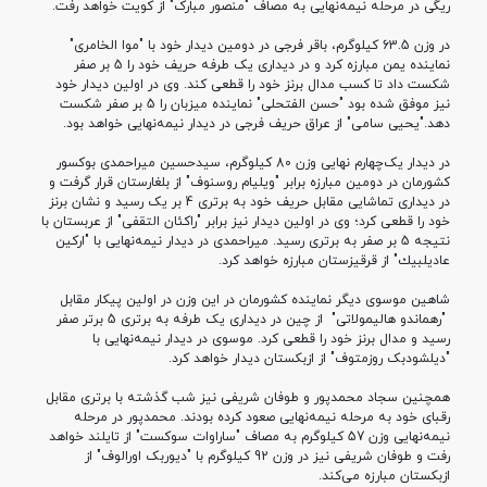
ریگی در مرحله نیمه‌نهایی به مصاف "منصور مبارک" از کویت خواهد رفت.
در وزن 63.5 کیلوگرم، باقر فرجی در دومین دیدار خود با "موا الخامری"
نماینده یمن مبارزه کرد و در دیداری یک طرفه حریف خود را 5 بر صفر
شکست داد تا کسب مدال برنز خود را قطعی کند. وی در اولین دیدار خود
نیز موفق شده بود "حسن الفتحلی" نماینده میزبان را 5 بر صفر شکست
دهد
.
"یحیی سامی" از عراق حریف فرجی در دیدار نیمه‌نهایی خواهد بود.
در دیدار یک‌چهارم نهایی وزن 80 کیلوگرم، سیدحسین میراحمدی بوکسور
کشورمان در دومین مبارزه برابر "ویلیام روسنوف" از بلغارستان قرار گرفت و
در دیداری تماشایی مقابل حریف خود به برتری 4 بر یک رسید و نشان برنز
خود را قطعی کرد؛ وی در اولین دیدار نیز برابر "راکئان التقفی" از عربستان با
نتیجه 5 بر صفر به برتری رسید
.
میراحمدی در دیدار نیمه‌نهایی با
"ارکین
عاديلبيك" از قرقیزستان مبارزه خواهد کرد.
شاهین موسوی دیگر نماینده کشورمان در این وزن در اولین پیکار مقابل
"رهماندو هالیمولاتی"
از چین در دیداری یک طرفه به برتری 5 برتر صفر
رسید و مدال برنز خود را قطعی کرد. موسوی در دیدار نیمه‌نهایی با
"دیلشودبک روزمتوف" از ازبکستان دیدار خواهد کرد.
همچنین سجاد محمدپور و طوفان شریفی نیز شب گذشته با برتری مقابل
رقبای خود به مرحله نیمه‌نهایی صعود کرده بودند. محمدپور در مرحله
نیمه‌نهایی وزن 57 کیلوگرم به مصاف "ساراوات سوکست" از تایلند خواهد
رفت و طوفان شریفی نیز در وزن 92 کیلوگرم با "دیوربک اورالوف" از
ازبکستان مبارزه می‌کند.