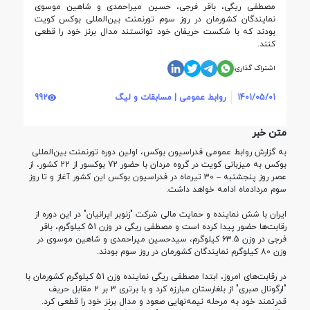
مصطفی ریگی، باقر فرجی، حسین میراحمدی و شاهین موسوی
نمایندگان کشورمان در روز سوم تورنمنت بین‌المللی بوکس کویت
بودند که با شکست حریفان خود توانستند مدال برنز خود را قطعی
کنند.
اشتراک گذاری:
1401/05/01
روابط عمومی | مسابقات و لیگ
992
متن خبر
به گزارش روابط عمومی فدراسیون بوکس، اولین دوره تورنمنت بین‌المللی
بوکس به میزبانی کویت در گروه مردان با حضور 72 بوکسور از 22 کشور، از
عصر روز پنجشنبه – 30 تیرماه در فدراسیون بوکس این کشور آغاز و تا روز
سوم مردادماه ادامه خواهد داشت
.
ایران با شش نماینده و حمایت مالی شرکت "زنوبر ایرانیان" در این دوره از
رقابت‌ها حضور پیدا کرده است و مصطفی ریگی در وزن 51 کیلوگرم، باقر
فرجی در وزن 63.5 کیلوگرم، سیدحسین میراحمدی و شاهین موسوی در
وزن 80 کیلوگرم نمایندگان کشورمان در روز سوم بودند
.
در رقابت‌های امروز، ابتدا مصطفی ریگی نماینده وزن 51 کیلوگرم کشورمان با
"ارگونال صبری" از بلغارستان مبارزه کرد و با برتری 3 بر 2 مقابل حریف
قدرتمند خود به مرحله نیمه‌نهایی صعود و مدال برنز خود را قطعی کرد
.