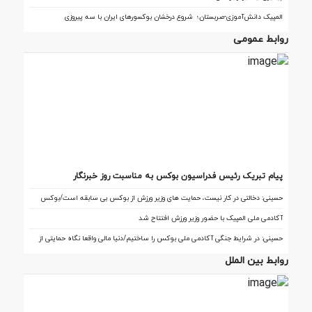
المپیک دانش‌آموزی-صربستان؛ شروع درخشان بوکسورهای ایران با سه پیروزی
روابط عمومی
پیام تبریک رئیس فدراسیون بوکس به مناسبت روز خبرنگار
حسینی: دخالتی در کار نیست، حمایت های وزیر ورزش از بوکس بی سابقه است/بوکس
بعد از ۸۵ سال با حمایت دنیا مالی صاحب خانه می شود
آکادمی ملی المپیک با حضور وزیر ورزش افتتاح شد
حسینی: در شرایط جنگی آکادمی ملی بوکس را ساختیم/دنیا مالی واقعا نگاه حمایتی از
بوکس دارد
روابط بین الملل