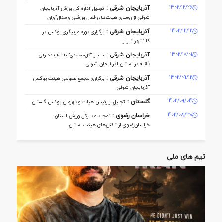
1402/12/26
آذربایجان شرقی :
تجلیل اداره کل ورزش آذربایجان
‌شرقی از روسای هیات‌های فعال ورزشی و مدال‌آوران
1402/12/12
آذربایجان شرقی :
برگزاری دوره مربیگری بوکس در
کلانشهر تبریز
1402/10/01
آذربایجان شرقی :
دیدار "گل‌محمدی" با نماینده ولی
فقیه در استان آذربایجان شرقی
1402/09/12
آذربایجان شرقی :
برگزاری مجمع عمومی هیئت بوکس
آذربایجان شرقی
1402/09/04
گلستان :
تجلیل از رئیس هیات و قهرمان بوکس گلستان
1402/08/30
خراسان رضوی :
تمجید مدیرکل ورزش استان
خراسان‌رضوی از تلاش‌های هیئت استان
تیم های ملی