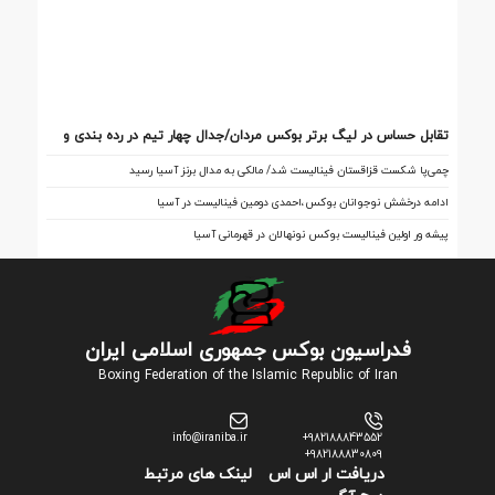
تقابل‌ حساس در لیگ برتر بوکس مردان/جدال چهار تیم در رده بندی و
فینال
چمی‌پا شکست قزاقستان فینالیست شد/ مالکی به مدال برنز آسیا رسید
ادامه درخشش نوجوانان بوکس،احمدی دومین فینالیست در آسیا
پیشه ور اولین فینالیست بوکس نونهالان در قهرمانی آسیا
فدراسیون بوکس جمهوری اسلامی ایران
Boxing Federation of the Islamic Republic of Iran
info@iraniba.ir
+982188843552
+982188830809
دریافت ار اس اس
لینک های مرتبط