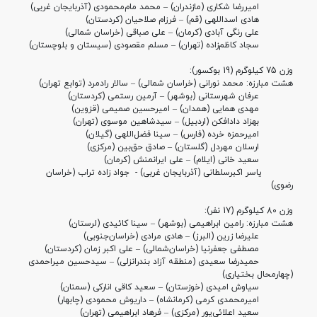
امیررضا شکاری (مازندران) – محمد مام‌محمودی (آذربایجان‌ غربی)
هادی اسداللهی (قم) – فرزام صلاحیان (کردستان)
علی رنگی آبادی (کرمان) – علی صباقی (خراسان‌ شمالی)
سجاد کاظم‌زاده (تهران) – مسلم مقصودی (سیستان و بلوچستان)
وزن 75 کیلوگرم (19 بوکسور):
هشت مبارزه:
محمد نورانی (خراسان شمالی) – سالار رادمرد (توابع تهران)
عرفان شهرستانی (بوشهر) – آرمین رستمی (کردستان)
مهدی همایی (همدان) – امیرحسین صمیمی (قزوین)
بهزاد دادافکن (اردبیل) – سیدشاهین موسوی (تهران)
امیرحمزه خرده (فارس) – سینا فضل‌اللهی (گیلان)
ارسلان مهردل (گلستان) – صادق حق‌بین (مرکزی)
سعید خانی (ایلام) – علی ایرانمنش (کرمان)
یاسر اکبرسلطانی (آذربایجان‌ غربی) -
جواد زاده تراب (خراسان‌
رضوی)
وزن 80 کیلوگرم (17 نفر):
هشت مبارزه:
رامین ابراهیمی (بوشهر) – سینا کائیدی (لرستان)
علیرضا زرین (البرز) – هادی مرادی (خراسان‌جنوبی)
مصطفی جعفرنیا (خراسان‌شمالی) – علی اکبر زمان (کردستان)
حمیدرضا سعیدی (منطقه آزاد بندرانزلی) – سیدحسین میراحمدی
(چهارمحال بختیاری)
سیاوش امیدی (خوزستان) – سعید کاقی انارکی (سمنان)
امیرمحمدی کرمی (کرمانشاه) – داریوش محمودی (چابهار)
سعید اعلائی‌پور (مرکزی) – فرهاد ابراهیمی (تهران)