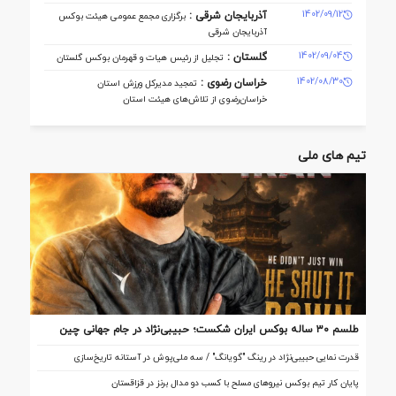
1402/09/12
آذربایجان شرقی :
برگزاری مجمع عمومی هیئت بوکس
آذربایجان شرقی
1402/09/04
گلستان :
تجلیل از رئیس هیات و قهرمان بوکس گلستان
1402/08/30
خراسان رضوی :
تمجید مدیرکل ورزش استان
خراسان‌رضوی از تلاش‌های هیئت استان
تیم های ملی
طلسم ۳۰ ساله بوکس ایران شکست؛ حبیبی‌نژاد در جام جهانی چین
تاریخ‌ساز شد
قدرت نمایی حبیبی‌نژاد در رینگ "گویانگ" / سه ملی‌پوش در آستانه تاریخ‌سازی
پایان کار تیم بوکس نیروهای مسلح با کسب دو مدال برنز در قزاقستان