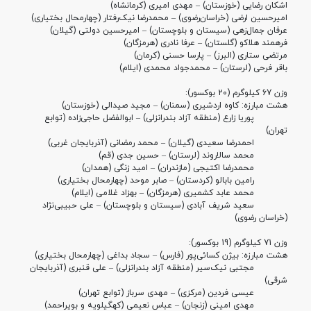
اشکان رضایی (خوزستان) – مهدی امیری (کرمانشاه)
امیرحسین ارضی (خراسان‌رضوی) – محمدرضا نیک‌رفتار (چهارمحال بختیاری)
عرفان جمال‌زهی (سیستان و بلوچستان) – امیرحسین دولتی (گیلان)
فرهمند هلاکو (گلستان) – عرفا نادری (هرمزگان)
مرتضی ستاری (البرز) – پارسا حسنی (کرمان)
باقر فرحی (لرستان) – محمدجواد محمدی (ایلام)
وزن 67 کیلوگرم (20 بوکسور):
هشت مبارزه:
کاوه اردشیری (سمنان) – مجید صیدالی (خوزستان)
پوریا زارع (منطقه آزاد بندرانزلی) – ابوالفضل حاجی‌زاده (توابع
تهران)
احمدرضا سعیدی (گیلان) – محمد رمضانی (آذربایجان‌ غربی)
محمد سالاروند (لرستان) – حسین جدی (قم)
محمدرضا اکتیجی (مازندران) – امید زنگی (همدان)
رامین بابالو (کردستان) – صابر موحد (چهارمحال بختیاری)
محمد عابد کشمیری (هرمزگان) – بهزاد غلامی (ایلام)
سعید شریف آبادی (سیستان و بلوچستان) – علی حبیبی‌نژاد
(خراسان رضوی)
وزن 71 کیلوگرم (19 بوکسور):
هشت مبارزه:
بیژن کسائی‌پور (فارس) – سجاد بداغی (چهارمحال بختیاری)
مجتبی نیک‌سیر (منطقه آزاد بندرانزلی) – علی قنبری (آذربایجان‌
شرقی)
عیسی فردین (مرکزی) – مهدی سرباز (توابع تهران)
مهدی امینی (زنجان) – عباس نعیمی (کهگیلویه و بویراحمد)