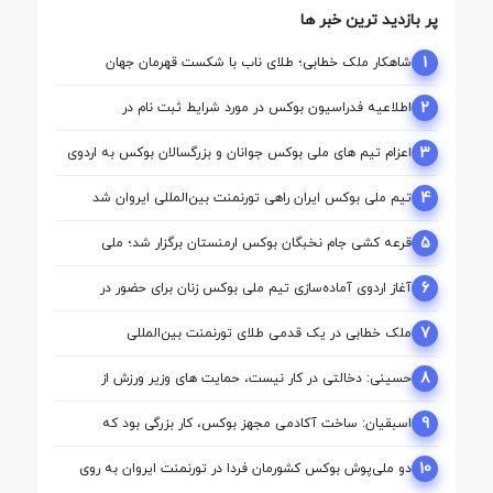
پر بازدید ترین خبر ها
1
شاهکار ملک‌ خطابی؛ طلای ناب با شکست قهرمان جهان
2
اطلاعیه فدراسیون بوکس در مورد شرایط ثبت نام در
کمیسیون ها
3
اعزام تیم ‌های ملی بوکس جوانان و بزرگسالان بوکس به اردوی
مشترک ازبکستان
4
تیم ملی بوکس ایران راهی تورنمنت بین‌المللی ایروان شد
5
قرعه‌ کشی جام نخبگان بوکس ارمنستان برگزار شد؛ ملی‌
پوشان ایران حریفان خود را شناختند
6
آغاز اردوی آماده‌سازی تیم ملی بوکس زنان برای حضور در
بازی‌های آسیایی ناگویا
7
ملک‌ خطابی در یک قدمی طلای تورنمنت بین‌المللی
ارمنستان/ محمدنژاد به مدال برنز رسید
8
حسینی: دخالتی در کار نیست، حمایت های وزیر ورزش از
بوکس بی سابقه است/بوکس بعد از ۸۵ سال با حمایت دنیا
مالی صاحب خانه می شود
9
اسبقیان: ساخت آکادمی مجهز بوکس، کار بزرگی بود که
حسینی برای این رشته انجام داد
10
دو ملی‌پوش بوکس کشورمان فردا در تورنمنت ایروان به روی
رینگ می‌روند