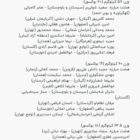
وزن 57 کیلوگرم (20 بوکسور):
هشت مبارزه:
سعید شولی‌بر (سیستان و بلوچستان) – صابر کامرانی
(کهگیلویه و بویر احمد)
محمد کاس‌پور (گیلان) – مهران دشتی (آذربایجان‌ شرقی)
امین شیرانی (اصفهان) – هامون طغانی (مازندران)
محمد وحدانی (خراسان‌ شمالی) – سجاد محمدپور (تهران)
امین بیانی (کرمانشاه) – علیرضا اسکندری (منطقه آزاد کیش)
مجید تیموری (هرمزگان) – نیما میرزایی (همدان)
پوریا عبدالملکی (توابع تهران) – علی قاسم آبادی (گلستان)
فرهاد اعلایی‌پور (مرکزی) – ابوالفضل امیدی (خوزستان)
وزن 60 کیلوگرم (19 بوکسور):
هشت مبارزه:
مجید دانش علی‌پور (قزوین) – محمد کمالی (زنجان)
مهدی خشگواری (اردبیل) – محمد نیکبخت (همدان)
علیرضا شعبان‌زاده (گیلان) – بهنام ابراهیمی (لرستان)
ابوالفضل فیروزی (قم) – علیرضا کلاهی (فارس)
دانیال شه‌بخش (سیستان و بلوچستان) – ستار سیدضیایی
(گلستان)
عرفان نظام‌لو (کردستان) – احسان فیاضی (تهران)
مجید پناهی (اصفهان) – عباس اعلائی (خوزستان)
اشکان گرمابی (خراسان‌شمالی) – ارسلان دست‌پرور (توابع تهران)
وزن 63.5 کیلوگرم (18 بوکسور):
هشت مبارزه:
سجاد عبادی‌پور (تهران) – بهزاد نباتی (یزد)
امیرحسین غفاری (اصفهان) – علی بیاتی (همدان)