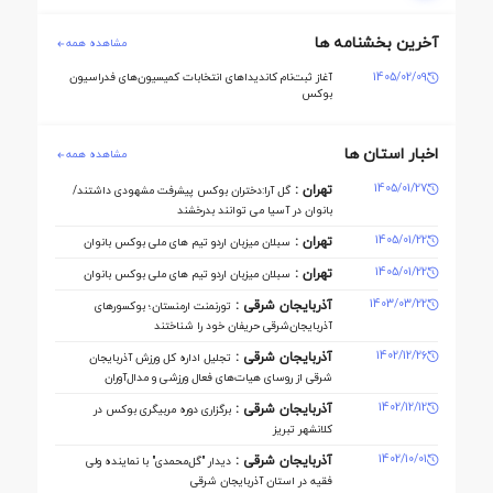
آخرین بخشنامه ها
مشاهده همه
1405/02/09
آغاز ثبت‌نام کاندیداهای انتخابات کمیسیون‌های فدراسیون
بوکس
اخبار استان ها
مشاهده همه
1405/01/27
تهران :
گل آرا:دختران بوکس پیشرفت مشهودی داشتند/
بانوان در آسیا می توانند بدرخشند
1405/01/22
تهران :
سبلان میزبان اردو تیم های ملی بوکس بانوان
1405/01/22
تهران :
سبلان میزبان اردو تیم های ملی بوکس بانوان
1403/03/22
آذربایجان شرقی :
تورنمنت ارمنستان؛ بوکسورهای
آذربایجان‌شرقی حریفان خود را شناختند
1402/12/26
آذربایجان شرقی :
تجلیل اداره کل ورزش آذربایجان
‌شرقی از روسای هیات‌های فعال ورزشی و مدال‌آوران
1402/12/12
آذربایجان شرقی :
برگزاری دوره مربیگری بوکس در
کلانشهر تبریز
1402/10/01
آذربایجان شرقی :
دیدار "گل‌محمدی" با نماینده ولی
فقیه در استان آذربایجان شرقی