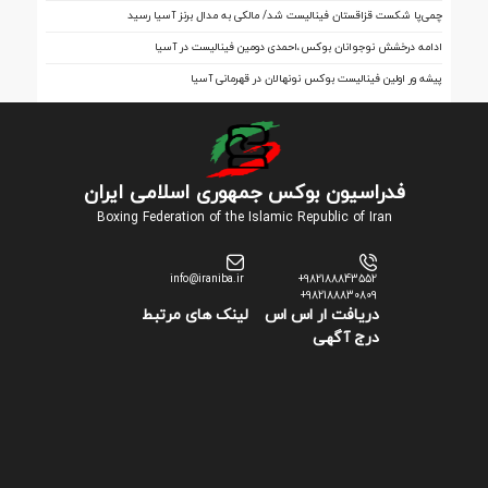
فینال
چمی‌پا شکست قزاقستان فینالیست شد/ مالکی به مدال برنز آسیا رسید
ادامه درخشش نوجوانان بوکس،احمدی دومین فینالیست در آسیا
پیشه ور اولین فینالیست بوکس نونهالان در قهرمانی آسیا
فدراسیون بوکس جمهوری اسلامی ایران
Boxing Federation of the Islamic Republic of Iran
info@iraniba.ir
+982188843552
+982188830809
دریافت ار اس اس
لینک های مرتبط
درج آگهی