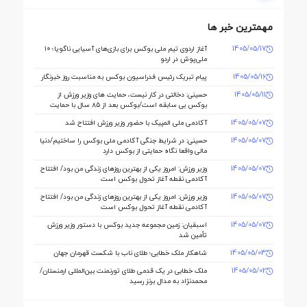
مهمترین خبر ها
1405/05/17
آغاز اردوی تیم ملی بوکس برای بازی‌های آسیایی ناگویا؛ ۱۰
ملی‌پوش در اردو
1405/05/16
پیام تبریک رئیس فدراسیون بوکس به مناسبت روز خبرنگار
1405/05/11
حسینی: دخالتی در کار نیست، حمایت های وزیر ورزش از
بوکس بی سابقه است/بوکس بعد از ۸۵ سال با حمایت
دنیا مالی صاحب خانه می شود
1405/05/07
آکادمی ملی المپیک با حضور وزیر ورزش افتتاح شد
1405/05/07
حسینی: در شرایط جنگی آکادمی ملی بوکس را ساختیم/دنیا
مالی واقعا نگاه حمایتی از بوکس دارد
1405/05/07
وزیر ورزش: امروز یکی از بهترین روزهای زندگی من بود/ افتتاح
آکادمی نقطه آغاز تحول بوکس است
1405/05/07
وزیر ورزش: امروز یکی از بهترین روزهای زندگی من بود/ افتتاح
آکادمی نقطه آغاز تحول بوکس است
1405/05/07
اسبقیان: زمین مجموعه جدید بوکس با دستور وزیر ورزش
تأمین شد
1405/05/03
شاهکار ملک‌ خطابی؛ طلای ناب با شکست قهرمان جهان
1405/05/02
ملک‌ خطابی در یک قدمی طلای تورنمنت بین‌المللی ارمنستان/
محمدنژاد به مدال برنز رسید