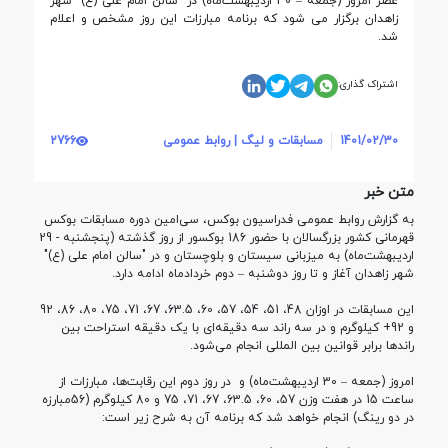
عصر امروز (جمعه – 30 اردیبهشت‌ماه) در "سالن امام علی (ع)" شهر
زاهدان برگزار می شود که برنامه مبارزات این روز مشخص و اعلام
شد.
اشتراک گذاری:
1401/02/30
مسابقات و لیگ | روابط عمومی
2766
متن خبر
به گزارش روابط عمومی فدراسیون بوکس،
سی‌امین دوره مسابقات بوکس
قهرمانی کشور بزرگسالان با حضور 186 بوکسور از روز گذشته (پنجشنبه - 29
اردیبهشت‌ماه) به میزبانی سیستان و بلوچستان و در "سالن امام علی (ع)"
شهر زاهدان آغاز و تا روز دوشنبه – دوم خردادماه ادامه دارد.
این مسابقات در اوزان 48، 51، 54، 57، 60، 63.5، 67، 71، 75، 80، 86، 92
و 92+ کیلوگرم و در سه راند سه دقیقه‌ای با یک دقیقه استراحت بین
راندها برابر قوانین بین المللی انجام می‌شود.
امروز
(جمعه – 30 اردیبهشت‌ماه) و در
روز دوم این رقابت‌ها، مبارزات از
ساعت 15 در هفت وزن 57، 60، 63.5، 67، 71، 75 و 80 کیلوگرم (56مبارزه
در دو رینگ) انجام خواهد شد که برنامه آن
به شرح زیر است: