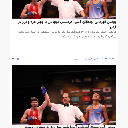
بوکس قهرمانی نونهالان آسیا| درخشش نونهالان با چهار نقره و برنز در
اردن
مرتضی رحیمی نماینده وزن ۴۹ کیلوگرم تیم ملی نونهالان کشورمان در فینال مسابقات
بوکس قهرمانی آسیا به مدال نقره دست یافت.
1404/02/09
تیم های ملی | روابط عمومی
1842
رحیمی فینالیست قهرمانی آسیا شد، سه برنز به نونهالان رسید