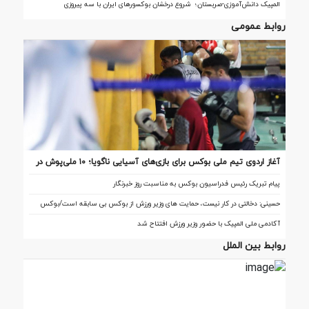
المپیک دانش‌آموزی-صربستان؛ شروع درخشان بوکسورهای ایران با سه پیروزی
روابط عمومی
آغاز اردوی تیم ملی بوکس برای بازی‌های آسیایی ناگویا؛ ۱۰ ملی‌پوش در
اردو
پیام تبریک رئیس فدراسیون بوکس به مناسبت روز خبرنگار
حسینی: دخالتی در کار نیست، حمایت های وزیر ورزش از بوکس بی سابقه است/بوکس
بعد از ۸۵ سال با حمایت دنیا مالی صاحب خانه می شود
آکادمی ملی المپیک با حضور وزیر ورزش افتتاح شد
روابط بین الملل