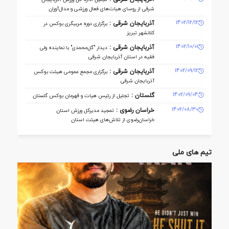
‌شرقی از روسای هیات‌های فعال ورزشی و مدال‌آوران
1402/12/12
آذربایجان شرقی :
برگزاری دوره مربیگری بوکس در
کلانشهر تبریز
1402/10/01
آذربایجان شرقی :
دیدار "گل‌محمدی" با نماینده ولی
فقیه در استان آذربایجان شرقی
1402/09/12
آذربایجان شرقی :
برگزاری مجمع عمومی هیئت بوکس
آذربایجان شرقی
1402/09/04
گلستان :
تجلیل از رئیس هیات و قهرمان بوکس گلستان
1402/08/30
خراسان رضوی :
تمجید مدیرکل ورزش استان
خراسان‌رضوی از تلاش‌های هیئت استان
تیم های ملی