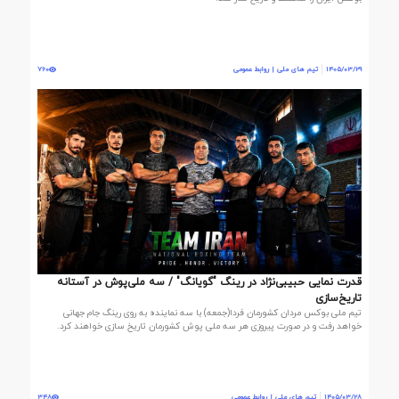
1405/03/29
تیم های ملی | روابط عمومی
760
قدرت نمایی حبیبی‌نژاد در رینگ "گویانگ" / سه ملی‌پوش در آستانه
تاریخ‌سازی
تیم ملی بوکس مردان کشورمان فردا(جمعه) با سه نماینده به روی رینگ جام جهانی
خواهد رفت و در صورت پیروزی هر سه ملی پوش کشورمان تاریخ سازی خواهند کرد.
1405/03/28
تیم های ملی | روابط عمومی
348