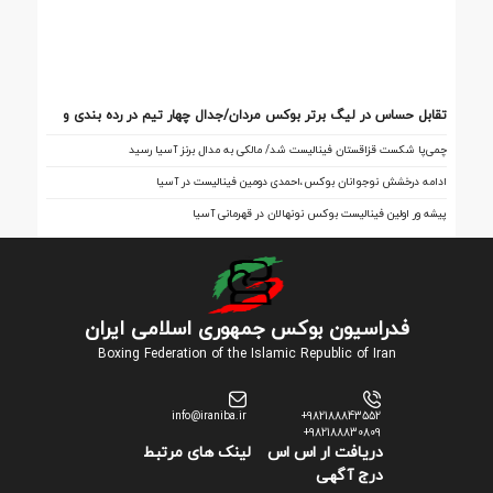
تقابل‌ حساس در لیگ برتر بوکس مردان/جدال چهار تیم در رده بندی و
فینال
چمی‌پا شکست قزاقستان فینالیست شد/ مالکی به مدال برنز آسیا رسید
ادامه درخشش نوجوانان بوکس،احمدی دومین فینالیست در آسیا
پیشه ور اولین فینالیست بوکس نونهالان در قهرمانی آسیا
فدراسیون بوکس جمهوری اسلامی ایران
Boxing Federation of the Islamic Republic of Iran
info@iraniba.ir
+982188843552
+982188830809
دریافت ار اس اس
لینک های مرتبط
درج آگهی