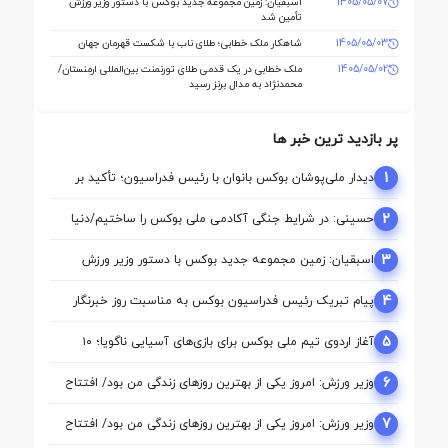
1405/05/07
اسبقیان: زمین مجموعه جدید بوکس با دستور وزیر ورزش
تأمین شد
1405/05/03
شاهکار ملک‌ خطابی؛ طلای ناب با شکست قهرمان جهان
1405/05/02
ملک‌ خطابی در یک قدمی طلای تورنمنت بین‌المللی ارمنستان/
محمدنژاد به مدال برنز رسید
پر بازدید ترین خبر ها
1
دیدار ملی‌پوشان بوکس بانوان با رئیس فدراسیون؛ تأکید بر
حمایت از مسیر آماده‌ سازی برای بازی‌های آسیایی ناگویا
2
حسینی: در شرایط جنگی آکادمی ملی بوکس را ساختیم/دنیا
مالی واقعا نگاه حمایتی از بوکس دارد
3
اسبقیان: زمین مجموعه جدید بوکس با دستور وزیر ورزش
تأمین شد
4
پیام تبریک رئیس فدراسیون بوکس به مناسبت روز خبرنگار
5
آغاز اردوی تیم ملی بوکس برای بازی‌های آسیایی ناگویا؛ ۱۰
ملی‌پوش در اردو
6
وزیر ورزش: امروز یکی از بهترین روزهای زندگی من بود/ افتتاح
آکادمی نقطه آغاز تحول بوکس است
7
وزیر ورزش: امروز یکی از بهترین روزهای زندگی من بود/ افتتاح
آکادمی نقطه آغاز تحول بوکس است