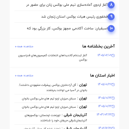
8
آغاز اردوی آماده‌سازی تیم ملی بوکس زنان برای حضور در
بازی‌های آسیایی ناگویا
9
فخفوری رئیس هیات بوکس استان زنجان شد
10
اسبقیان: ساخت آکادمی مجهز بوکس، کار بزرگی بود که
حسینی برای این رشته انجام داد
آخرین بخشنامه ها
مشاهده همه
1405/02/09
آغاز ثبت‌نام کاندیداهای انتخابات کمیسیون‌های فدراسیون
بوکس
اخبار استان ها
مشاهده همه
1405/01/27
تهران :
گل آرا:دختران بوکس پیشرفت مشهودی داشتند/
بانوان در آسیا می توانند بدرخشند
1405/01/22
تهران :
سبلان میزبان اردو تیم های ملی بوکس بانوان
1405/01/22
تهران :
سبلان میزبان اردو تیم های ملی بوکس بانوان
1403/03/22
آذربایجان شرقی :
تورنمنت ارمنستان؛ بوکسورهای
آذربایجان‌شرقی حریفان خود را شناختند
1402/12/26
آذربایجان شرقی :
تجلیل اداره کل ورزش آذربایجان