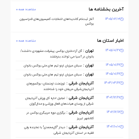
آخرین بخشنامه ها
مشاهده همه
1405/02/09
آغاز ثبت‌نام کاندیداهای انتخابات کمیسیون‌های فدراسیون
بوکس
اخبار استان ها
مشاهده همه
1405/01/27
تهران :
گل آرا:دختران بوکس پیشرفت مشهودی داشتند/
بانوان در آسیا می توانند بدرخشند
1405/01/22
تهران :
سبلان میزبان اردو تیم های ملی بوکس بانوان
1405/01/22
تهران :
سبلان میزبان اردو تیم های ملی بوکس بانوان
1403/03/22
آذربایجان شرقی :
تورنمنت ارمنستان؛ بوکسورهای
آذربایجان‌شرقی حریفان خود را شناختند
1402/12/26
آذربایجان شرقی :
تجلیل اداره کل ورزش آذربایجان
‌شرقی از روسای هیات‌های فعال ورزشی و مدال‌آوران
1402/12/12
آذربایجان شرقی :
برگزاری دوره مربیگری بوکس در
کلانشهر تبریز
1402/10/01
آذربایجان شرقی :
دیدار "گل‌محمدی" با نماینده ولی
فقیه در استان آذربایجان شرقی