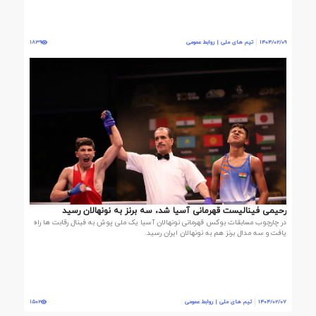
1404/02/09
تیم های ملی | روابط عمومی
1839
رحیمی فینالیست قهرمانی آسیا شد، سه برنز به نونهالان رسید
در چارچوب مسابقات بوکس قهرمانی نونهالان آسیا یک ملی پوش به فینال رقابت ها راه
یافت و سه مدال برنز هم به نونهالان ایران رسید.
1404/02/07
تیم های ملی | روابط عمومی
1502