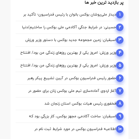
پر بازدید ترین خبر ها
1
دیدار ملی‌پوشان بوکس بانوان با رئیس فدراسیون؛ تأکید بر
حمایت از مسیر آماده‌ سازی برای بازی‌های آسیایی ناگویا
2
حسینی: در شرایط جنگی آکادمی ملی بوکس را ساختیم/دنیا
مالی واقعا نگاه حمایتی از بوکس دارد
3
اسبقیان: زمین مجموعه جدید بوکس با دستور وزیر ورزش
تأمین شد
4
وزیر ورزش: امروز یکی از بهترین روزهای زندگی من بود/ افتتاح
آکادمی نقطه آغاز تحول بوکس است
5
وزیر ورزش: امروز یکی از بهترین روزهای زندگی من بود/ افتتاح
آکادمی نقطه آغاز تحول بوکس است
6
حضور رئیس فدراسیون بوکس در آیین تشییع پیکر رهبر
شهید انقلاب
7
آغاز اردوی آماده‌سازی تیم ملی بوکس زنان برای حضور در
بازی‌های آسیایی ناگویا
8
فخفوری رئیس هیات بوکس استان زنجان شد
9
اسبقیان: ساخت آکادمی مجهز بوکس، کار بزرگی بود که
حسینی برای این رشته انجام داد
10
اطلاعیه فدراسیون بوکس در مورد شرایط ثبت نام در
کمیسیون ها