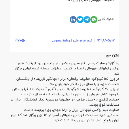
مسابقات قهرمانی آسیا پایان داد.
اشتراک گذاری:
1398/05/17
تیم های ملی | روابط عمومی
1977
متن خبر
به گزارش سایت رسمی فدراسیون بوکس، در پنجمین روز از رقابت های
بوکس نونهالان قهرمانی آسیا در کویت، مبارزات مرحله نیمه نهایی برگزار
شد.
در وزن 55 کیلوگرم «علیرضا براتعلی» برابر «جهانگیر نارزیف» از ازبکستان
شکست خورد و با مدال برنز به کار خود پایان داد.
در وزن 70 کیلوگرم «علیرضا شبگرنیا» مقابل «آتای آسانبکف» از قرقیزستان
با وجود تلاش فراوان از رسیدن به برتری بازماند تا به مدال برنز برسد.
«عدنان گرگیچ»، «میلاد فلاحی» و «علیرضا موسوی» دیگر نمایندگان ایران در
مسابقات فوق بودند.
هدایت تیم بوکس نونهالان ایران را «رضا مهدی پور» برعهده داشت.
نخستین دوره مسابقات قهرمانی نونهالان آسیا در 13 وزن برگزار شد که تیم
ایران با پنج نماینده در این رویداد شرکت کرد.