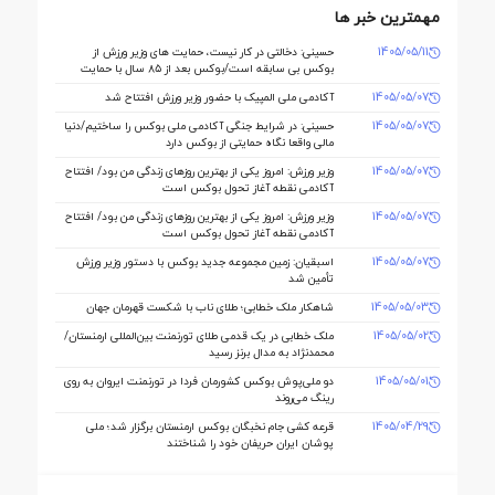
مهمترین خبر ها
1405/05/11
حسینی: دخالتی در کار نیست، حمایت های وزیر ورزش از
بوکس بی سابقه است/بوکس بعد از ۸۵ سال با حمایت
دنیا مالی صاحب خانه می شود
1405/05/07
آکادمی ملی المپیک با حضور وزیر ورزش افتتاح شد
1405/05/07
حسینی: در شرایط جنگی آکادمی ملی بوکس را ساختیم/دنیا
مالی واقعا نگاه حمایتی از بوکس دارد
1405/05/07
وزیر ورزش: امروز یکی از بهترین روزهای زندگی من بود/ افتتاح
آکادمی نقطه آغاز تحول بوکس است
1405/05/07
وزیر ورزش: امروز یکی از بهترین روزهای زندگی من بود/ افتتاح
آکادمی نقطه آغاز تحول بوکس است
1405/05/07
اسبقیان: زمین مجموعه جدید بوکس با دستور وزیر ورزش
تأمین شد
1405/05/03
شاهکار ملک‌ خطابی؛ طلای ناب با شکست قهرمان جهان
1405/05/02
ملک‌ خطابی در یک قدمی طلای تورنمنت بین‌المللی ارمنستان/
محمدنژاد به مدال برنز رسید
1405/05/01
دو ملی‌پوش بوکس کشورمان فردا در تورنمنت ایروان به روی
رینگ می‌روند
1405/04/29
قرعه‌ کشی جام نخبگان بوکس ارمنستان برگزار شد؛ ملی‌
پوشان ایران حریفان خود را شناختند