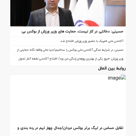
حسینی: دخالتی در کار نیست، حمایت های وزیر ورزش از بوکس بی
سابقه است/بوکس بعد از ۸۵ سال با حمایت دنیا مالی صاحب خانه می
آکادمی ملی المپیک با حضور وزیر ورزش افتتاح شد
شود
حسینی: در شرایط جنگی آکادمی ملی بوکس را ساختیم/دنیا مالی واقعا نگاه حمایتی از
بوکس دارد
وزیر ورزش: امروز یکی از بهترین روزهای زندگی من بود/ افتتاح آکادمی نقطه آغاز تحول
بوکس است
روابط بین الملل
تقابل‌ حساس در لیگ برتر بوکس مردان/جدال چهار تیم در رده بندی و
فینال