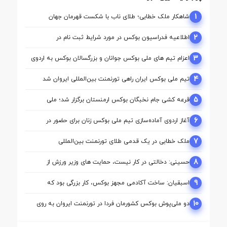
1
شاهکار ملک‌ خطابی؛ طلای ناب با شکست قهرمان جهان
2
اطلاعیه فدراسیون بوکس در مورد شرایط ثبت نام در
کمیسیون ها
3
اعزام تیم ‌های ملی بوکس جوانان و بزرگسالان بوکس به اردوی
مشترک ازبکستان
4
تیم ملی بوکس ایران راهی تورنمنت بین‌المللی ایروان شد
5
قرعه‌ کشی جام نخبگان بوکس ارمنستان برگزار شد؛ ملی‌
پوشان ایران حریفان خود را شناختند
6
آغاز اردوی آماده‌سازی تیم ملی بوکس زنان برای حضور در
بازی‌های آسیایی ناگویا
7
ملک‌ خطابی در یک قدمی طلای تورنمنت بین‌المللی
ارمنستان/ محمدنژاد به مدال برنز رسید
8
حسینی: دخالتی در کار نیست، حمایت های وزیر ورزش از
بوکس بی سابقه است/بوکس بعد از ۸۵ سال با حمایت دنیا
مالی صاحب خانه می شود
9
اسبقیان: ساخت آکادمی مجهز بوکس، کار بزرگی بود که
حسینی برای این رشته انجام داد
10
دو ملی‌پوش بوکس کشورمان فردا در تورنمنت ایروان به روی
رینگ می‌روند