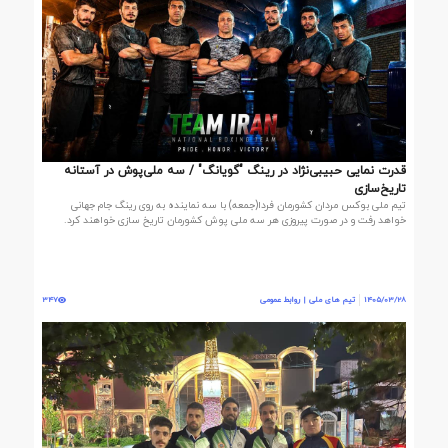
قدرت نمایی حبیبی‌نژاد در رینگ "گویانگ" / سه ملی‌پوش در آستانه
تاریخ‌سازی
تیم ملی بوکس مردان کشورمان فردا(جمعه) با سه نماینده به روی رینگ جام جهانی
خواهد رفت و در صورت پیروزی هر سه ملی پوش کشورمان تاریخ سازی خواهند کرد.
1405/03/28
تیم های ملی | روابط عمومی
347