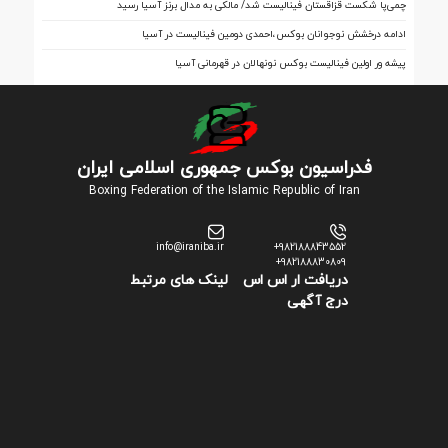
چمی‌پا شکست قزاقستان فینالیست شد/ مالکی به مدال برنز آسیا رسید
ادامه درخشش نوجوانان بوکس،احمدی دومین فینالیست در آسیا
پیشه ور اولین فینالیست بوکس نونهالان در قهرمانی آسیا
فدراسیون بوکس جمهوری اسلامی ایران
Boxing Federation of the Islamic Republic of Iran
info@iraniba.ir
+982188843552
+982188830809
دریافت ار اس اس
لینک های مرتبط
درج آگهی