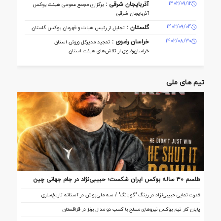
1402/09/12
آذربایجان شرقی :
برگزاری مجمع عمومی هیئت بوکس
آذربایجان شرقی
1402/09/04
گلستان :
تجلیل از رئیس هیات و قهرمان بوکس گلستان
1402/08/30
خراسان رضوی :
تمجید مدیرکل ورزش استان
خراسان‌رضوی از تلاش‌های هیئت استان
تیم های ملی
طلسم ۳۰ ساله بوکس ایران شکست؛ حبیبی‌نژاد در جام جهانی چین
تاریخ‌ساز شد
قدرت نمایی حبیبی‌نژاد در رینگ "گویانگ" / سه ملی‌پوش در آستانه تاریخ‌سازی
پایان کار تیم بوکس نیروهای مسلح با کسب دو مدال برنز در قزاقستان