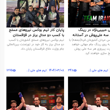
نمایی حبیبی‌نژاد در رینگ
پایان کار تیم بوکس نیروهای مسلح
"گویانگ" / سه ملی‌پوش در آستانه
با کسب دو مدال برنز در قزاقستان
 مردان کشورمان فردا(جمعه) با
تیم بوکس نیروهای مسلح کشورمان با کسب
سه نماینده به روی رینگ جام جهانی خواهد
دو مدال برنز به کار خود در تورنمنت بین‌المللی
رت پیروزی هر سه ملی پوش
جام وزارت دفاع قزاقستان پایان داد.
خ سازی خواهند کرد.
تیم های ملی | روابط عمومی
348
1404/03/08
تیم های ملی | روابط عمومی
1275