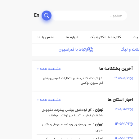
En
فیت
کتابخانه الکترونیک
درباره ما
تماس با ما
بقات و لیگ
ارتباط با فدراسیون
آخرین بخشنامه ها
مشاهده همه
1405/02/09
آغاز ثبت‌نام کاندیداهای انتخابات کمیسیون‌های
فدراسیون بوکس
اخبار استان ها
مشاهده همه
1405/01/27
تهران :
گل آرا:دختران بوکس پیشرفت مشهودی
داشتند/بانوان در آسیا می توانند بدرخشند
1405/01/22
تهران :
سبلان میزبان اردو تیم های ملی بوکس
بانوان
1405/01/22