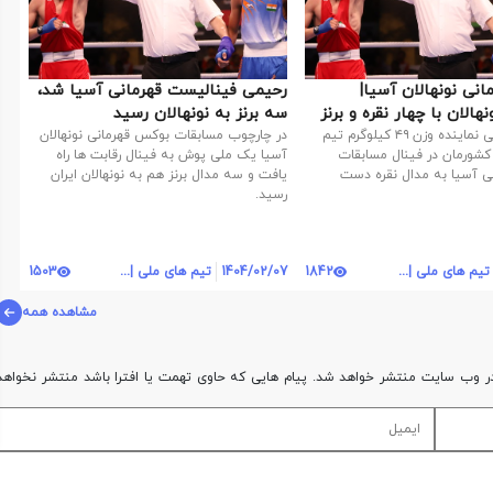
نی نونهالان آسیا|
رحیمی فینالیست قهرمانی آسیا شد،
الان با چهار نقره و برنز
سه برنز به نونهالان رسید
مرتضی رحیمی نماینده وزن ۴۹ کیلوگرم تیم
در چارچوب مسابقات بوکس قهرمانی نونهالان
 کشورمان در فینال مسابقات
آسیا یک ملی پوش به فینال رقابت ها راه
ی آسیا به مدال نقره دست
یافت و سه مدال برنز هم به نونهالان ایران
رسید.
تیم های ملی | روابط عمومی
1842
1404/02/07
تیم های ملی | روابط عمومی
1503
مشاهده همه
ر وب سایت منتشر خواهد شد. پیام هایی که حاوی تهمت یا افترا باشد منتشر نخواهد