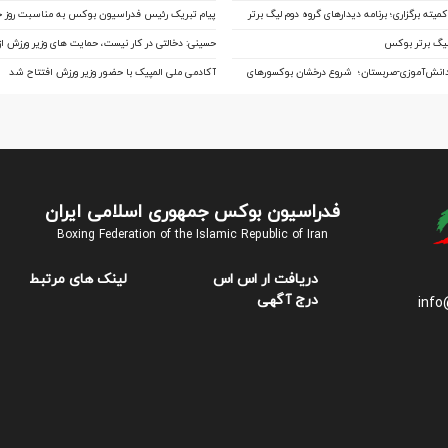
به نیمه‌نهایی
ناگویا؛ ۱۰ ملی‌پوش در اردو
میته برگزاری؛ برنامه دیدارهای گروه دوم لیگ برتر
پیام تبریک رئیس فدراسیون بوکس به مناسبت روز خب
لیگ برتر بوکس
حسینی: دخالتی در کار نیست، حمایت های وزیر ورزش 
بی سابقه است/بوکس بعد از ۸۵ سال با حمایت
دانش‌آموزی-صربستان؛ شروع درخشان بوکسورهای
آکادمی ملی المپیک با حضور وزیر ورزش افتتاح شد
صاحب خانه می شود
 سه پیروزی
فدراسیون بوکس جمهوری اسلامی ایران
Boxing Federation of the Islamic Republic of Iran
دریافت ار اس اس
لینک های مرتبط
درج آگهی
info