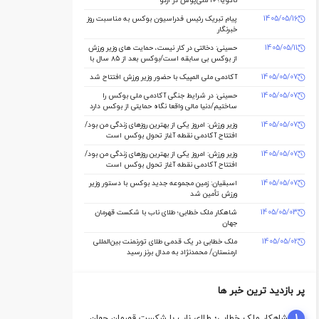
ناگویا؛ ۱۰ ملی‌پوش در اردو
1405/05/16
پیام تبریک رئیس فدراسیون بوکس به مناسبت روز
خبرنگار
1405/05/11
حسینی: دخالتی در کار نیست، حمایت های وزیر ورزش
از بوکس بی سابقه است/بوکس بعد از ۸۵ سال با
حمایت دنیا مالی صاحب خانه می شود
1405/05/07
آکادمی ملی المپیک با حضور وزیر ورزش افتتاح شد
1405/05/07
حسینی: در شرایط جنگی آکادمی ملی بوکس را
ساختیم/دنیا مالی واقعا نگاه حمایتی از بوکس دارد
1405/05/07
وزیر ورزش: امروز یکی از بهترین روزهای زندگی من بود/
افتتاح آکادمی نقطه آغاز تحول بوکس است
1405/05/07
وزیر ورزش: امروز یکی از بهترین روزهای زندگی من بود/
افتتاح آکادمی نقطه آغاز تحول بوکس است
1405/05/07
اسبقیان: زمین مجموعه جدید بوکس با دستور وزیر
ورزش تأمین شد
1405/05/03
شاهکار ملک‌ خطابی؛ طلای ناب با شکست قهرمان
جهان
1405/05/02
ملک‌ خطابی در یک قدمی طلای تورنمنت بین‌المللی
ارمنستان/ محمدنژاد به مدال برنز رسید
پر بازدید ترین خبر ها
1
شاهکار ملک‌ خطابی؛ طلای ناب با شکست قهرمان جهان