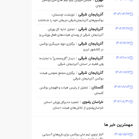
تهران :
سبلان میزبان اردو تیم های ملی بوکس
بانوان
1403/03/22
آذربایجان شرقی :
تورنمنت ارمنستان؛
بوکسورهای آذربایجان‌شرقی حریفان خود را شناختند
1402/12/26
آذربایجان شرقی :
تجلیل اداره کل ورزش
آذربایجان ‌شرقی از روسای هیات‌های فعال ورزشی و
مدال‌آوران
1402/12/12
آذربایجان شرقی :
برگزاری دوره مربیگری بوکس
در کلانشهر تبریز
1402/10/01
آذربایجان شرقی :
دیدار "گل‌محمدی" با نماینده
ولی فقیه در استان آذربایجان شرقی
1402/09/12
آذربایجان شرقی :
برگزاری مجمع عمومی هیئت
بوکس آذربایجان شرقی
1402/09/04
گلستان :
تجلیل از رئیس هیات و قهرمان بوکس
گلستان
1402/08/30
خراسان رضوی :
تمجید مدیرکل ورزش استان
خراسان‌رضوی از تلاش‌های هیئت استان
مهمترین خبر ها
1405/05/17
آغاز اردوی تیم ملی بوکس برای بازی‌های آسیایی