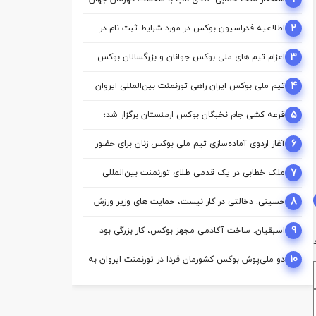
2
اطلاعیه فدراسیون بوکس در مورد شرایط ثبت نام در
کمیسیون ها
3
اعزام تیم ‌های ملی بوکس جوانان و بزرگسالان بوکس
به اردوی مشترک ازبکستان
4
تیم ملی بوکس ایران راهی تورنمنت بین‌المللی ایروان
شد
5
قرعه‌ کشی جام نخبگان بوکس ارمنستان برگزار شد؛
ملی‌ پوشان ایران حریفان خود را شناختند
6
آغاز اردوی آماده‌سازی تیم ملی بوکس زنان برای حضور
در بازی‌های آسیایی ناگویا
7
ملک‌ خطابی در یک قدمی طلای تورنمنت بین‌المللی
ارمنستان/ محمدنژاد به مدال برنز رسید
8
حسینی: دخالتی در کار نیست، حمایت های وزیر ورزش
از بوکس بی سابقه است/بوکس بعد از ۸۵ سال با
حمایت دنیا مالی صاحب خانه می شود
9
اسبقیان: ساخت آکادمی مجهز بوکس، کار بزرگی بود
که حسینی برای این رشته انجام داد
10
دو ملی‌پوش بوکس کشورمان فردا در تورنمنت ایروان به
روی رینگ می‌روند