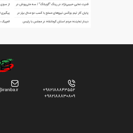
در جام جهانی چین تاریخ‌ساز شد
اصفهان 
قدرت نمایی حبیبی‌نژاد در رینگ "گویانگ" / سه ملی‌پوش در
از سوی ک
آستانه تاریخ‌سازی
اعلام شد
پایان کار تیم بوکس نیروهای مسلح با کسب دو مدال برنز در
پیگیری 
قزاقستان
دیدار نماینده مردم استان کرمانشاه در مجلس با رئیس
المپیک 
فدراسیون بوکس
ایران با
@iraniba.ir
+982188843552
+982188830809