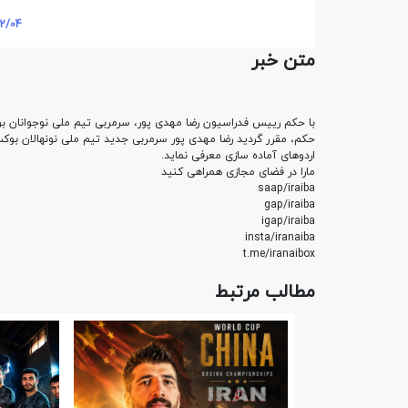
2/04
متن خبر
با حکم رییس فدراسیون رضا مهدی پور، سرمربی تیم ملی نوجوانان ب
حکم، مقرر گردید رضا مهدی پور سرمربی جدید تیم ملی نونهالان بوکس
اردوهای آماده سازی معرفی نماید.
مارا در فضای مجازی همراهی کنید
saap/iraiba
gap/iraiba
igap/iraiba
insta/iranaiba
t.me/iranaibox
مطالب مرتبط