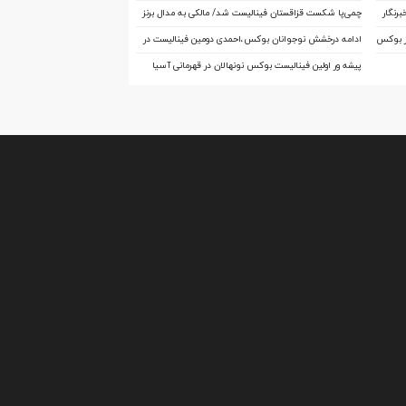
چهار تیم در رده بندی و فینال
رنگار
چمی‌پا شکست قزاقستان فینالیست شد/ مالکی به مدال برنز
آسیا رسید
از بوکس
ادامه درخشش نوجوانان بوکس،احمدی دومین فینالیست در
 دنیا مالی
آسیا
پیشه ور اولین فینالیست بوکس نونهالان در قهرمانی آسیا